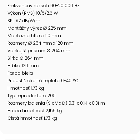
Frekvenčný rozsah 60-20 000 Hz
Výkon (RMS) 10/5/2,5 W
SPL 97 dB/W/m
Montážny výrez Ø 225 mm
Montážna hĺbka 110 mm
Rozmery Ø 264 mm x 120 mm
Vonkajší priemer Ø 264 mm
Šírka Ø 264 mm
Hĺbka 120 mm
Farba biela
Pripustiť. okolitá teplota 0-40 °C
Hmotnosť 1,73 kg
Typ reproduktora 200
Rozmery balenia (Š x V x D) 0,31 x 0,14 x 0,31 m
Hrubá hmotnosť 2,156 kg
Čistá hmotnosť 1,73 kg