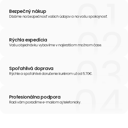
Bezpečný nákup
Dbáme na bezpečnosť vašich údajov a na vašu spokojnosť.
Rýchla expedícia
Vašu objednávku vybavíme v najkratšom možnom čase.
Spoľahlivá doprava
Rýchle a spoľahlivé doručenie kuriérom už od 5.70€.
Profesionálna podpora
Radi vám poradíme e-mailom aj telefonicky.