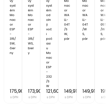
vý 
vý 
vý 
Mo
Mo
Mo
syst
syst
syst
nac
nac
na
ém 
ém 
ém 
or 
or 
or 
Mo
Mo
od
WA
WA
WA
nac
nac
oln
LL-
LL-
LL-
or 
or 
ý 
04T
04T
05T
ESP
ESP
voč
/S
/W
/W
-
-
i 
W, 
S, 
S, 
315/
315/
poč
pár
pár
pár
SW, 
WS, 
asi
čier
biel
u 
ny
y
Mo
nac
or 
ESP
-
232
/S
W
175,90 €
173,90 €
121,60 €
149,91 €
149,91 €
19
s DPH
s DPH
s DPH
s DPH
s DPH
s D
Item