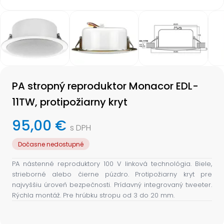
Item
1
of
5
Item
1
PA stropný reproduktor Monacor EDL-
of
5
11TW, protipožiarny kryt
95,00 €
s DPH
Dočasne nedostupné
PA nástenné reproduktory 100 V linková technológia. Biele,
strieborné alebo čierne púzdro. Protipožiarny kryt pre
najvyššiu úroveň bezpečnosti. Prídavný integrovaný tweeter.
Rýchla montáž. Pre hrúbku stropu od 3 do 20 mm.