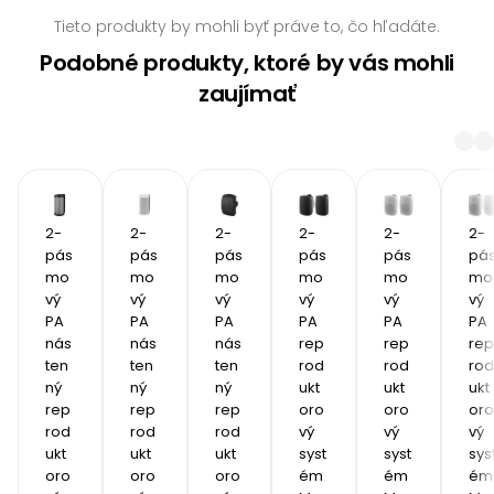
Tieto produkty by mohli byť práve to, čo hľadáte.
Podobné produkty, ktoré by vás mohli
zaujímať
2-
2-
2-
2-
2-
2-
pás
pás
pás
pás
pás
pá
mo
mo
mo
mo
mo
mo
vý 
vý 
vý 
vý 
vý 
vý 
PA 
PA 
PA 
PA 
PA 
PA 
nás
nás
nás
rep
rep
rep
ten
ten
ten
rod
rod
rod
ný 
ný 
ný 
ukt
ukt
ukt
rep
rep
rep
oro
oro
oro
rod
rod
rod
vý 
vý 
vý 
ukt
ukt
ukt
syst
syst
sys
oro
oro
oro
ém 
ém 
ém 