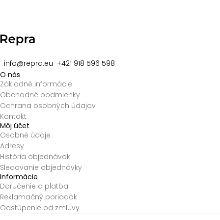
2
of
8
info@repra.eu
+421 918 596 598
O nás
Základné informácie
Obchodné podmienky
Ochrana osobných údajov
Kontakt
Môj účet
Osobné údaje
Adresy
História objednávok
Sledovanie objednávky
Informácie
Doručenie a platba
Reklamačný poriadok
Odstúpenie od zmluvy