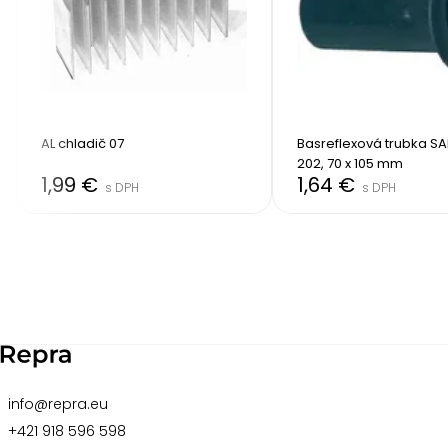
AL chladič 07
Basreflexová trubka SA
202, 70 x 105 mm
1,99 €
1,64 €
s DPH
s DPH
Item
2
of
8
info@repra.eu
+421 918 596 598