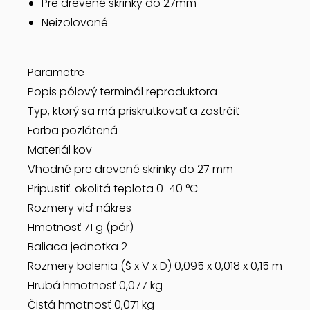
Pre drevené skrinky do 27mm
Neizolované
Parametre
Popis pólový terminál reproduktora
Typ, ktorý sa má priskrutkovať a zastrčiť
Farba pozlátená
Materiál kov
Vhodné pre drevené skrinky do 27 mm
Pripustiť. okolitá teplota 0-40 °C
Rozmery viď nákres
Hmotnosť 71 g (pár)
Baliaca jednotka 2
Rozmery balenia (Š x V x D) 0,095 x 0,018 x 0,15 m
Hrubá hmotnosť 0,077 kg
Čistá hmotnosť 0,071 kg