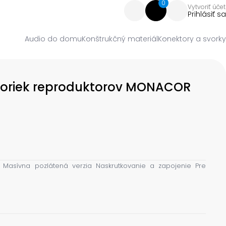
0
Vytvoriť účet
Prihlásiť sa
Audio do domu
Konštrukčný materiál
Konektory a svorky
voriek reproduktorov MONACOR
 Masívna pozlátená verzia Naskrutkovanie a zapojenie Pre