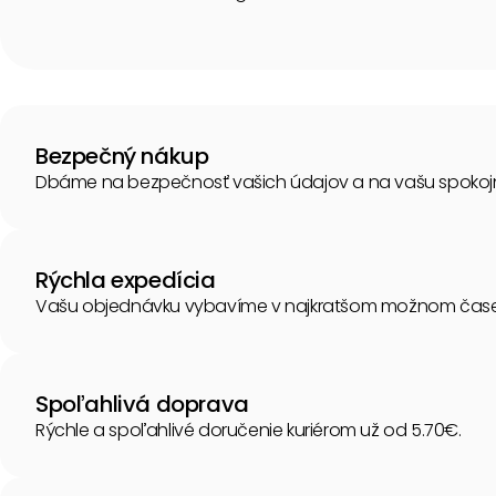
Bezpečný nákup
Dbáme na bezpečnosť vašich údajov a na vašu spokoj
Rýchla expedícia
Vašu objednávku vybavíme v najkratšom možnom čase
Spoľahlivá doprava
Rýchle a spoľahlivé doručenie kuriérom už od 5.70€.