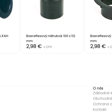
L KAH 
Basreflexový nátrubok 100 x 112 
Basreflexový 
mm
mm
2,98 €
2,98 €
s DPH
s 
O nás
Základné 
Obchodné
Ochrana 
Kontakt