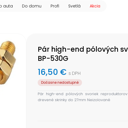
o auta
Do domu
Profi
Svetlá
Akcia
Pár high-end pólových s
BP-530G
16,50 €
s DPH
Dočasne nedostupné
Pár high-end pólových svoriek reproduktorov
drevené skrinky do 27mm Neizolované