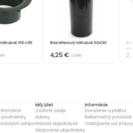
nátrubok 100 x 65 
Basreflexový nátrubok 50x130
Bas
m
4,25 €
2,
DPH
s DPH
Môj účet
Informácie
informácie
Osobné údaje
Doručenie a platba
 podmienky
Adresy
Reklamačný poriadok
osobných údajov
História objednávok
Odstúpenie od zmluvy
Sledovanie objednávky