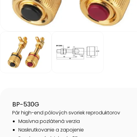
Item
1
of
2
Item
1
of
2
BP-530G
Pár high-end pólových svoriek reproduktorov
Masívna pozlátená verzia
Naskrutkovanie a zapojenie