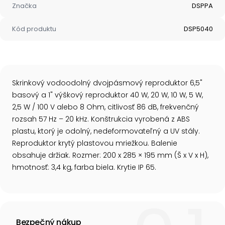
Značka
DSPPA
Kód produktu
DSP5040
Skrinkový vodoodolný dvojpásmový reproduktor 6,5"
basový a 1" výškový reproduktor 40 W, 20 W, 10 W, 5 W,
2,5 W / 100 V alebo 8 Ohm, citlivosť 86 dB, frekvenčný
rozsah 57 Hz – 20 kHz. Konštrukcia vyrobená z ABS
plastu, ktorý je odolný, nedeformovateľný a UV stály.
Reproduktor krytý plastovou mriežkou. Balenie
obsahuje držiak. Rozmer: 200 x 285 × 195 mm (Š x V x H),
hmotnosť: 3,4 kg, farba biela. Krytie IP 65.
Bezpečný nákup