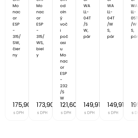
Mo
Mo
od
WA
WA
WA
nac
nac
oln
LL-
LL-
LL-
or 
or 
ý 
04T
04T
05T
ESP
ESP
voč
/S
/W
/W
-
-
i 
W, 
S, 
S, 
315/
315/
poč
pár
pár
pár
SW, 
WS, 
asi
čier
biel
u 
ny
y
Mo
nac
or 
ESP
-
232
/S
W
175,90 €
173,90 €
121,60 €
149,91 €
149,91 €
19
s DPH
s DPH
s DPH
s DPH
s DPH
s D
Item
2
of