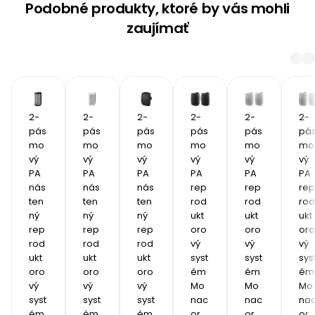
Podobné produkty, ktoré by vás mohli
zaujímať
2-
2-
2-
2-
2-
2-
pás
pás
pás
pás
pás
pá
mo
mo
mo
mo
mo
mo
vý 
vý 
vý 
vý 
vý 
vý 
PA 
PA 
PA 
PA 
PA 
PA 
nás
nás
nás
rep
rep
rep
ten
ten
ten
rod
rod
rod
ný 
ný 
ný 
ukt
ukt
ukt
rep
rep
rep
oro
oro
oro
rod
rod
rod
vý 
vý 
vý 
ukt
ukt
ukt
syst
syst
sys
oro
oro
oro
ém 
ém 
ém 
vý 
vý 
vý 
Mo
Mo
Mo
syst
syst
syst
nac
nac
na
ém 
ém 
ém 
or 
or 
or 