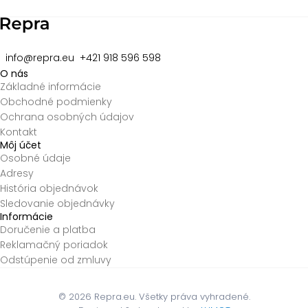
8
info@repra.eu
+421 918 596 598
O nás
Základné informácie
Obchodné podmienky
Ochrana osobných údajov
Kontakt
Môj účet
Osobné údaje
Adresy
História objednávok
Sledovanie objednávky
Informácie
Doručenie a platba
Reklamačný poriadok
Odstúpenie od zmluvy
© 2026
Repra.eu. Všetky práva vyhradené.