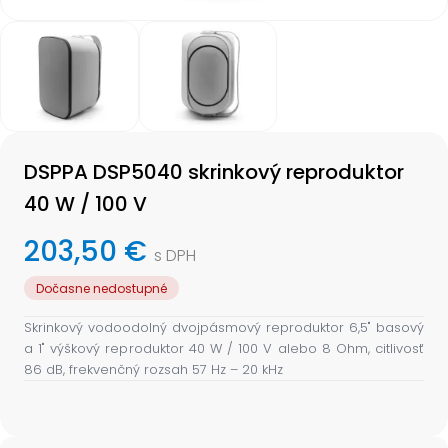
Item
1
of
2
Item
1
DSPPA DSP5040 skrinkový reproduktor
of
2
40 W / 100 V
203,50 €
s DPH
Dočasne nedostupné
Skrinkový vodoodolný dvojpásmový reproduktor 6,5" basový
a 1" výškový reproduktor 40 W / 100 V alebo 8 Ohm, citlivosť
86 dB, frekvenčný rozsah 57 Hz – 20 kHz