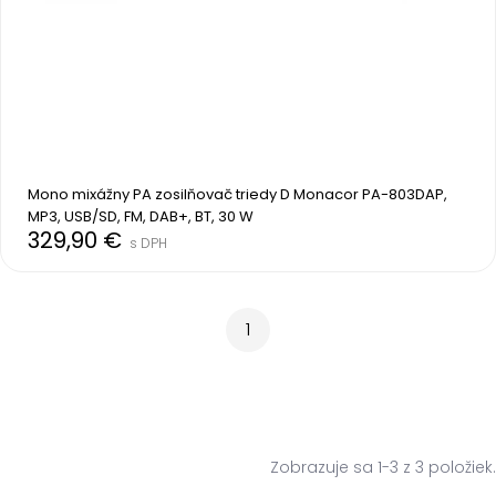
Mono mixážny PA zosilňovač triedy D Monacor PA-803DAP, 
MP3, USB/SD, FM, DAB+, BT, 30 W
329,90 €
s DPH
1
Zobrazuje sa 1-3 z 3 položiek.