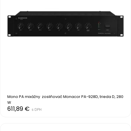
Mono PA mixážny  zosilňovač Monacor PA-928D, trieda D, 280 
W
611,89 €
s DPH