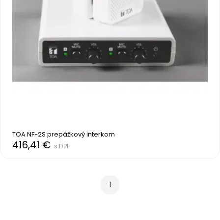
TOA NF-2S prepážkový interkom
416,41 €
s DPH
1