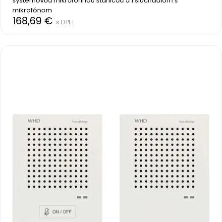
systémovou mikrofónnou stanicou a 1 slúchadlom s 
mikrofónom
168,69 €
s DPH