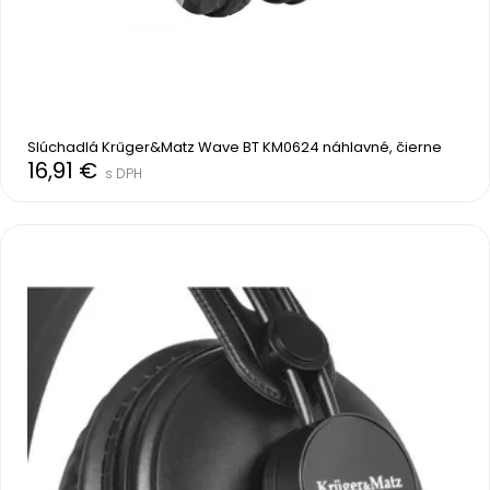
Slúchadlá Krűger&Matz Wave BT KM0624 náhlavné, čierne
16,91 €
s DPH