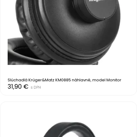
Slúchadlá Krűger&Matz KM0885 náhlavné, model Monitor
31,90 €
s DPH