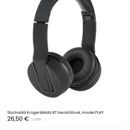
Slúchadlá Krűger&Matz BT bezdrôtové, model PLAY
26,50 €
s DPH