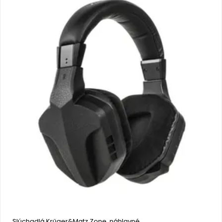
Slúchadlá Krűger&Matz Zone, náhlavné