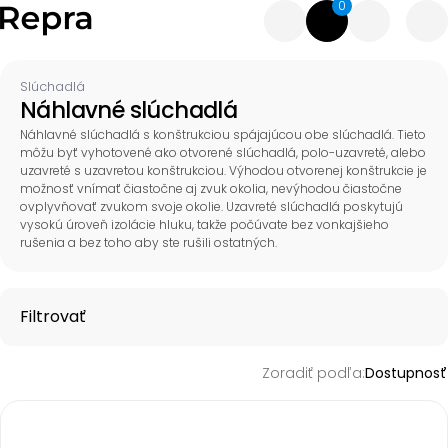
0
Slúchadlá
Náhlavné slúchadlá
Náhlavné slúchadlá s konštrukciou spájajúcou obe slúchadlá. Tieto
môžu byť vyhotovené ako otvorené slúchadlá, polo-uzavreté, alebo
uzavreté s uzavretou konštrukciou. Výhodou otvorenej konštrukcie je
možnosť vnímať čiastočne aj zvuk okolia, nevýhodou čiastočne
ovplyvňovať zvukom svoje okolie. Uzavreté slúchadlá poskytujú
vysokú úroveň izolácie hluku, takže počúvate bez vonkajšieho
rušenia a bez toho aby ste rušili ostatných.
Filtrovať
Zoradiť podľa:
Dostupnosť