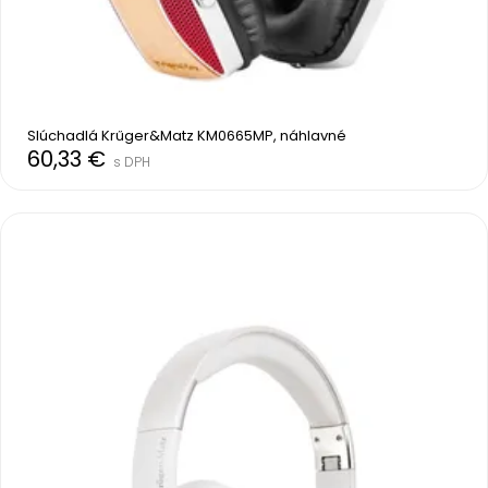
Slúchadlá Krűger&Matz KM0665MP, náhlavné
60,33 €
s DPH