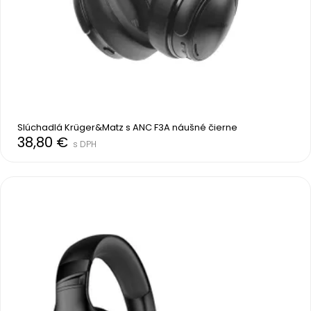
Slúchadlá Krüger&Matz s ANC F3A náušné čierne
38,80 €
s DPH