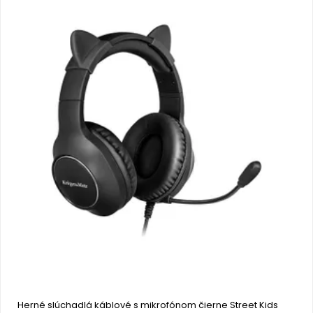
Herné slúchadlá káblové s mikrofónom čierne Street Kids 