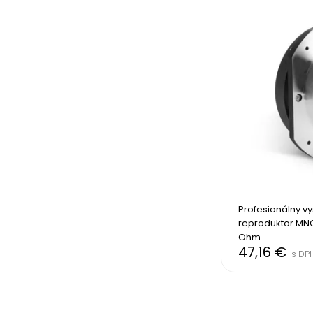
Profesionálny vy
reproduktor MNC 
Ohm
47,16 €
s DP