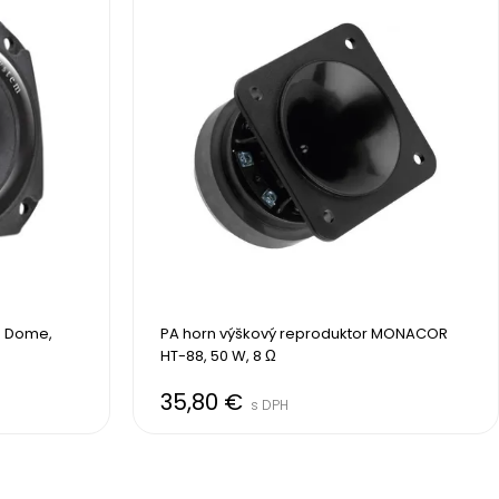
 Dome, 
PA horn výškový reproduktor MONACOR 
HT-88, 50 W, 8 Ω
35,80 €
s DPH