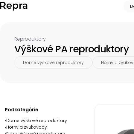
D
Reproduktory
Výškové PA reproduktory
Dome výškové reproduktory
Horny a zvuko
Item
1
of
4
Podkategórie
•
Dome výškové reproduktory
•
Horny a zvukovody
•
Piezo výškové reproduktory