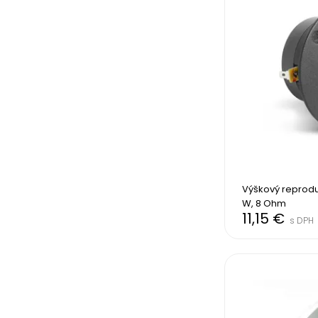
Výškový reprodu
W, 8 Ohm
11,15 €
s DPH