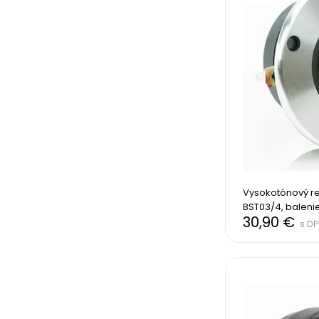
Vysokotónový re
BST03/4, balenie
30,90 €
s DP