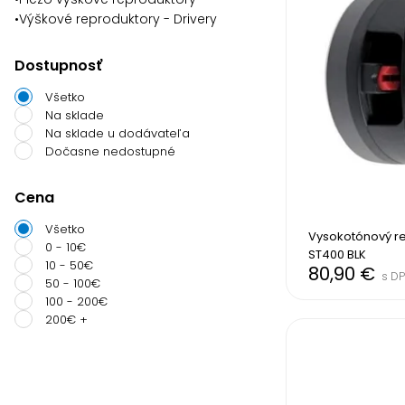
•
Výškové reproduktory - Drivery
Dostupnosť
Všetko
Na sklade
Na sklade u dodávateľa
Dočasne nedostupné
Cena
Všetko
Vysokotónový re
0 - 10€
ST400 BLK
10 - 50€
80,90 €
s D
50 - 100€
100 - 200€
200€ +