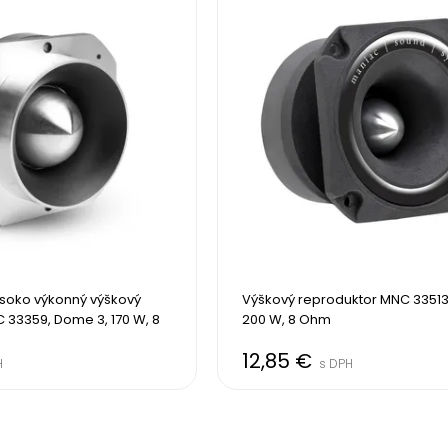
soko výkonný výškový 
Výškový reproduktor MNC 33513
33359, Dome 3, 170 W, 8 
200 W, 8 Ohm
12,85 €
H
s DPH