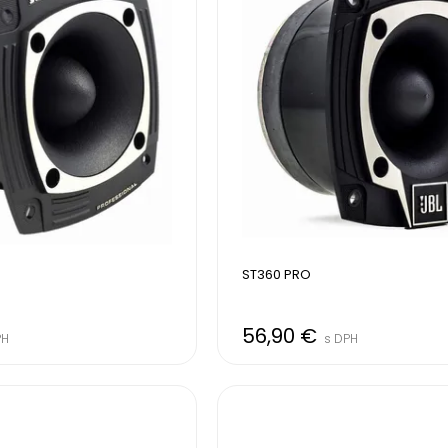
ST360 PRO 
56,90 €
PH
s DPH