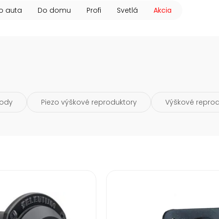
o auta
Do domu
Profi
Svetlá
Akcia
vody
Piezo výškové reproduktory
Výškové reprodu