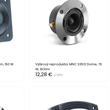
hm, 150 W
Výškový reproduktor MNC 33512 Dome, 70 
W, 8Ohm
12,28 €
s DPH