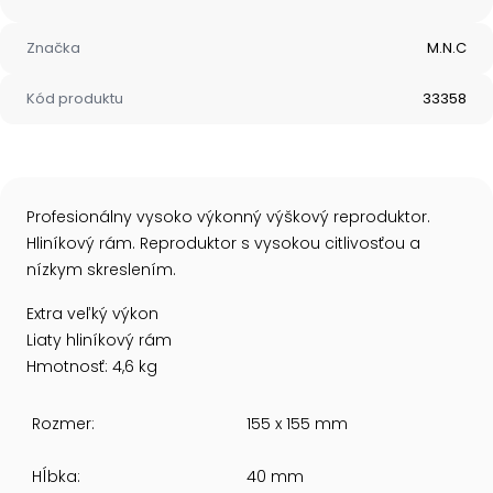
Značka
M.N.C
Kód produktu
33358
Profesionálny vysoko výkonný výškový reproduktor.
Hliníkový rám. Reproduktor s vysokou citlivosťou a
nízkym skreslením.
Extra veľký výkon
Liaty hliníkový rám
Hmotnosť: 4,6 kg
Rozmer:
155 x 155 mm
Hĺbka:
40 mm