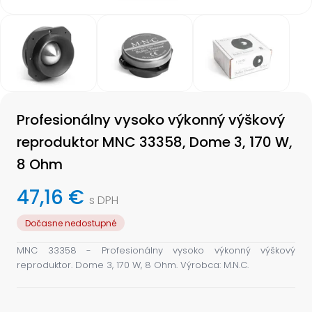
Item
1
of
3
Item
1
Profesionálny vysoko výkonný výškový
of
3
reproduktor MNC 33358, Dome 3, 170 W,
8 Ohm
47,16 €
s DPH
Dočasne nedostupné
MNC 33358 - Profesionálny vysoko výkonný výškový
reproduktor. Dome 3, 170 W, 8 Ohm. Výrobca: M.N.C.