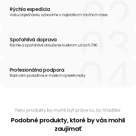
Rýchla expedícia
Vašu objednávku vybavíme v najkratšom možnom čase.
Spoľahlivá doprava
Rýchle a spoľahlivé doručenie kuriérom už od 5.70€.
Profesionálna podpora
Radi vám poradíme e-mailom aj telefonicky.
Tieto produkty by mohli byť práve to, čo hľadáte.
Podobné produkty, ktoré by vás mohli
zaujímať