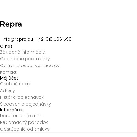
2
of
8
info@repra.eu
+421 918 596 598
O nás
Základné informácie
Obchodné podmienky
Ochrana osobných údajov
Kontakt
Môj účet
Osobné údaje
Adresy
História objednávok
Sledovanie objednávky
Informácie
Doručenie a platba
Reklamačný poriadok
Odstúpenie od zmluvy