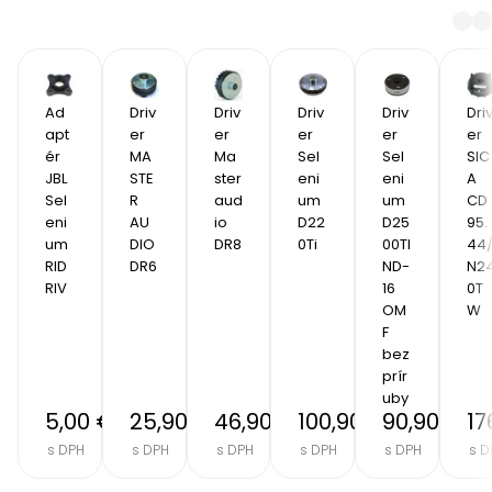
Ad
Driv
Driv
Driv
Driv
Dri
apt
er 
er 
er 
er 
er 
ér 
MA
Ma
Sel
Sel
SIC
JBL 
STE
ster 
eni
eni
A 
Sel
R 
aud
um 
um 
CD
eni
AU
io 
D22
D25
95.
um  
DIO 
DR8
0Ti
00TI
44
RID
DR6
ND-
N2
RIV
16 
0T
OM
W
F 
bez 
prír
uby
5,00 €
25,90 €
46,90 €
100,90 €
90,90 €
17
s DPH
s DPH
s DPH
s DPH
s DPH
s D
Item