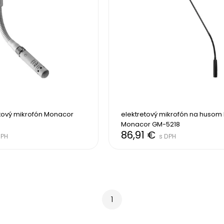
tový mikrofón Monacor 
elektretový mikrofón na husom k
Monacor GM-5218
86,91 €
DPH
s DPH
1