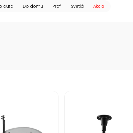
o auta
Do domu
Profi
Svetlá
Akcia