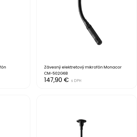
ón 
Závesný elektretový mikrofón Monacor 
CM-502G6B
147,90 €
s DPH