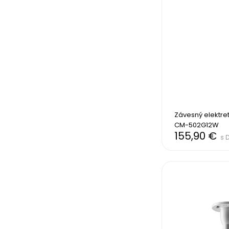
Závesný elektre
CM-502G12W
155,90 €
s 