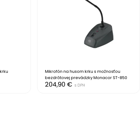
rku 
Mikrofón na husom krku s možnosťou 
bezdrôtovej prevádzky Monacor ST-850
204,90 €
s DPH