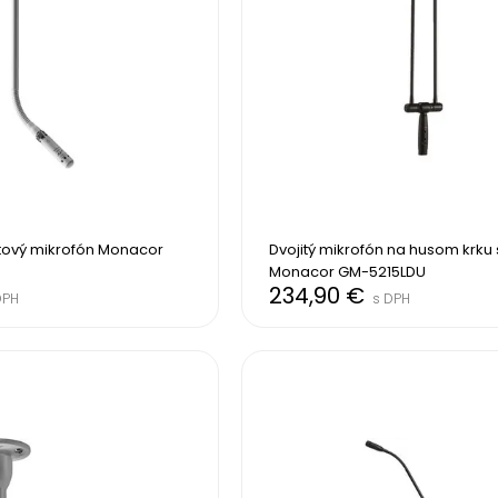
tový mikrofón Monacor 
Dvojitý mikrofón na husom krku s
Monacor GM-5215LDU
234,90 €
DPH
s DPH