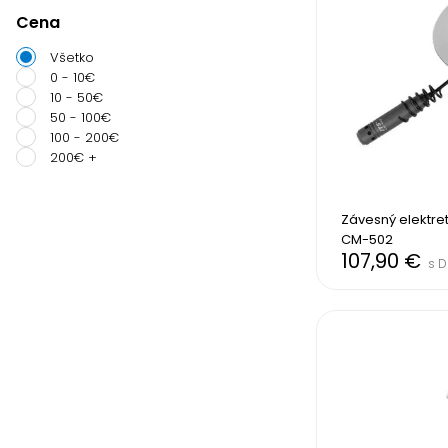
Cena
Všetko
0 - 10€
10 - 50€
50 - 100€
100 - 200€
200€ +
Závesný elektre
CM-502
107,90 €
s 