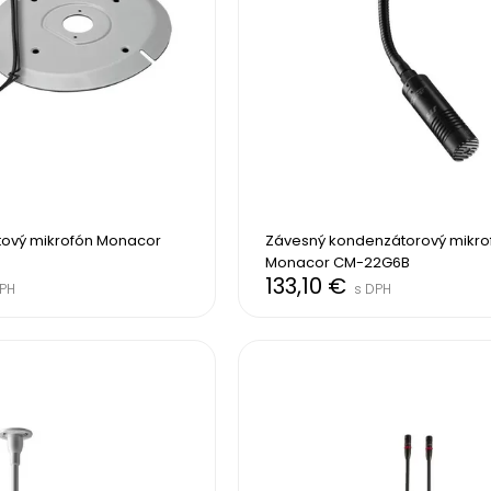
tový mikrofón Monacor 
Závesný kondenzátorový mikrof
Monacor CM-22G6B
133,10 €
DPH
s DPH