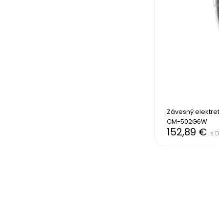
Závesný elektre
CM-502G6W
152,89 €
s 