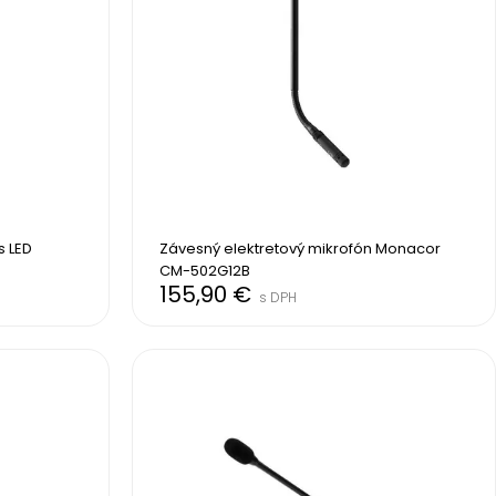
 LED 
Závesný elektretový mikrofón Monacor 
CM-502G12B
155,90 €
s DPH