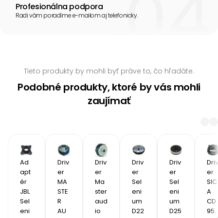
Profesionálna podpora
Radi vám poradíme e-mailom aj telefonicky.
Tieto produkty by mohli byť práve to, čo hľadáte.
Podobné produkty, ktoré by vás mohli
zaujímať
Ad
Driv
Driv
Driv
Driv
Dri
apt
er 
er 
er 
er 
er 
ér 
MA
Ma
Sel
Sel
SIC
JBL 
STE
ster 
eni
eni
A 
Sel
R 
aud
um 
um 
CD
eni
AU
io 
D22
D25
95.