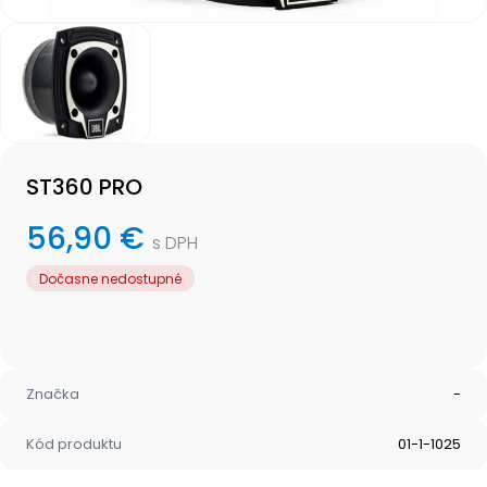
Item
1
of
1
Item
1
ST360 PRO
of
1
56,90 €
s DPH
Dočasne nedostupné
Značka
-
Kód produktu
01-1-1025