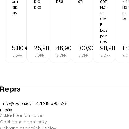
um  
DIO 
DR8
0Ti
00TI
44
RID
DR6
ND-
N2
RIV
16 
0T
OM
W
F 
bez 
prír
uby
5,00 €
25,90 €
46,90 €
100,90 €
90,90 €
17
s DPH
s DPH
s DPH
s DPH
s DPH
s D
Item
2
of
8
info@repra.eu
+421 918 596 598
O nás
Základné informácie
Obchodné podmienky
Ochrana osobných údajov