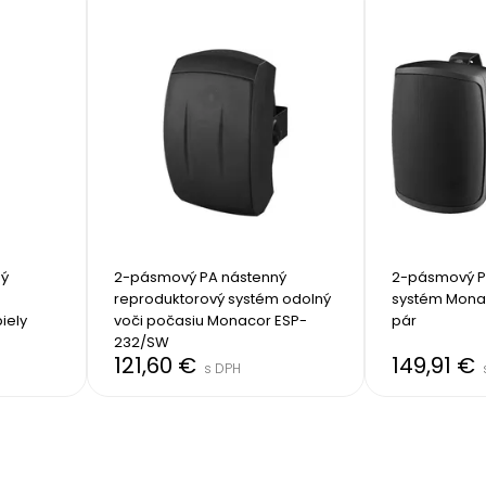
ý 
2-pásmový PA nástenný 
2-pásmový PA
 
reproduktorový systém odolný 
systém Mona
iely
voči počasiu Monacor ESP-
pár
232/SW
121,60 €
149,91 €
s DPH