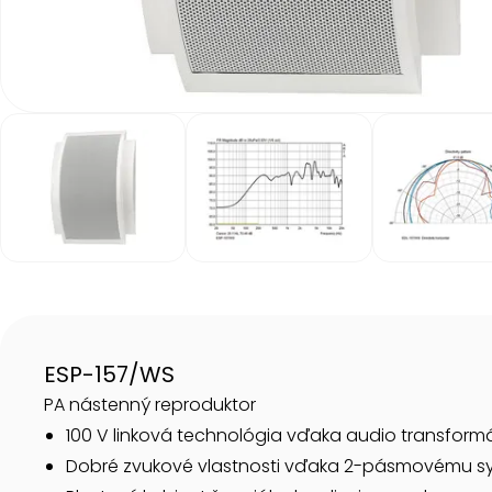
Item
1
of
6
Item
1
of
6
ESP-157/WS
PA nástenný reproduktor
100 V linková technológia vďaka audio transform
Dobré zvukové vlastnosti vďaka 2-pásmovému s