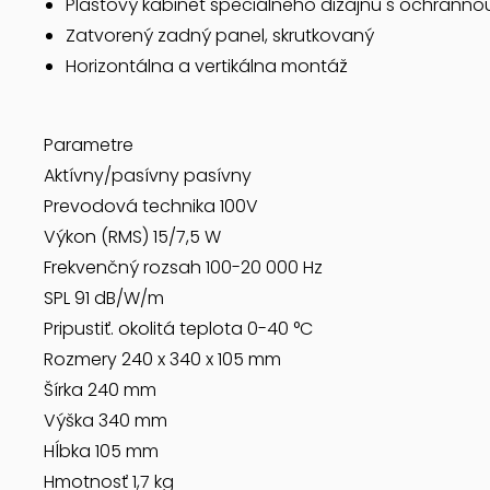
Plastový kabinet špeciálneho dizajnu s ochrann
Zatvorený zadný panel, skrutkovaný
Horizontálna a vertikálna montáž
Parametre
Aktívny/pasívny pasívny
Prevodová technika 100V
Výkon (RMS) 15/7,5 W
Frekvenčný rozsah 100-20 000 Hz
SPL 91 dB/W/m
Pripustiť. okolitá teplota 0-40 °C
Rozmery 240 x 340 x 105 mm
Šírka 240 mm
Výška 340 mm
Hĺbka 105 mm
Hmotnosť 1,7 kg