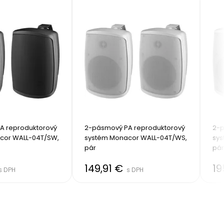
 reproduktorový 
2-pásmový PA reproduktorový 
2-p
cor WALL-04T/SW, 
systém Monacor WALL-04T/WS, 
sys
pár
pár
149,91 €
19
s DPH
s DPH