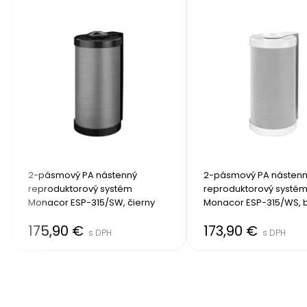
2-pásmový PA nástenný 
2-pásmový PA nástenn
reproduktorový systém 
reproduktorový systém
Monacor ESP-315/SW, čierny
Monacor ESP-315/WS, b
175,90 €
173,90 €
s DPH
s DPH
Item
2
of
8