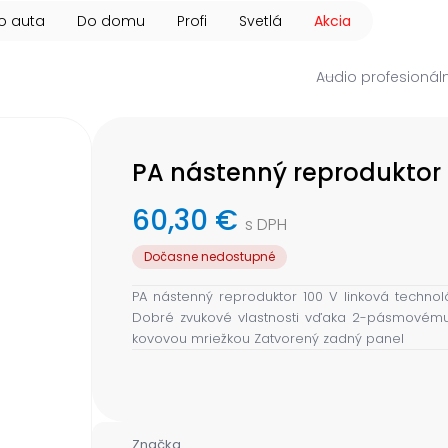
o auta
Do domu
Profi
Svetlá
Akcia
Audio profesionál
PA nástenný reproduktor
60,30 €
s DPH
Dočasne nedostupné
PA nástenný reproduktor 100 V linková techno
Dobré zvukové vlastnosti vďaka 2-pásmovému 
kovovou mriežkou Zatvorený zadný panel
Značka