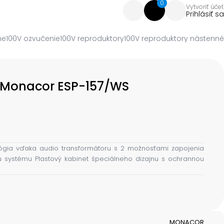
0
Vytvoriť účet
Prihlásiť sa
ne
100V ozvučenie
100V reproduktory
100V reproduktory nástenné
 Monacor ESP-157/WS
lógia vďaka audio transformátoru s 2 možnosťami zapojenia
systému Plastový kabinet špeciálneho dizajnu s ochrannou
MONACOR