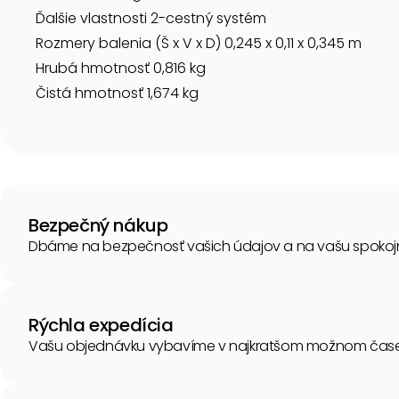
Ďalšie vlastnosti 2-cestný systém
Rozmery balenia (Š x V x D) 0,245 x 0,11 x 0,345 m
Hrubá hmotnosť 0,816 kg
Čistá hmotnosť 1,674 kg
Bezpečný nákup
Dbáme na bezpečnosť vašich údajov a na vašu spokoj
Rýchla expedícia
Vašu objednávku vybavíme v najkratšom možnom čase