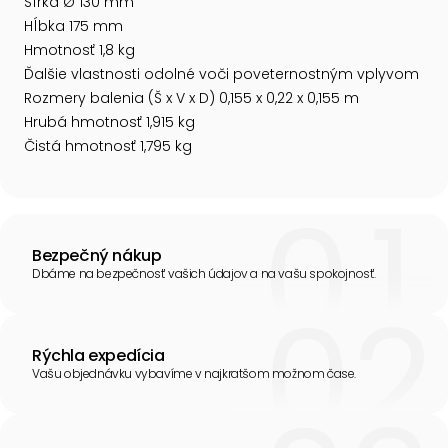
Šírka Ø 130 mm
Hĺbka 175 mm
Hmotnosť 1,8 kg
Ďalšie vlastnosti odolné voči poveternostným vplyvom
Rozmery balenia (Š x V x D) 0,155 x 0,22 x 0,155 m
Hrubá hmotnosť 1,915 kg
Čistá hmotnosť 1,795 kg
Bezpečný nákup
Dbáme na bezpečnosť vašich údajov a na vašu spokojnosť.
Rýchla expedícia
Vašu objednávku vybavíme v najkratšom možnom čase.