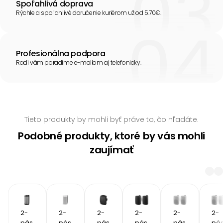
Spoľahlivá doprava
Rýchle a spoľahlivé doručenie kuriérom už od 5.70€.
Profesionálna podpora
Radi vám poradíme e-mailom aj telefonicky.
Tieto produkty by mohli byť práve to, čo hľadáte.
Podobné produkty, ktoré by vás mohli
zaujímať
2-
2-
2-
2-
2-
2-
pás
pás
pás
pás
pás
pá