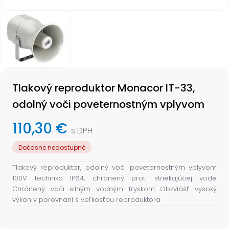
Item
1
of
1
Item
1
Tlakový reproduktor Monacor IT-33,
of
1
odolný voči poveternostným vplyvom
110,30 €
s DPH
Dočasne nedostupné
Tlakový reproduktor, odolný voči poveternostným vplyvom
100V technika IP64, chránený proti striekajúcej vode
Chránený voči silným vodným tryskom Obzvlášť vysoký
výkon v porovnaní s veľkosťou reproduktora