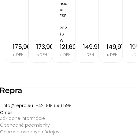
nac
or 
ESP
-
232
/S
W
175,90 €
173,90 €
121,60 €
149,91 €
149,91 €
19
s DPH
s DPH
s DPH
s DPH
s DPH
s D
Item
2
of
8
info@repra.eu
+421 918 596 598
O nás
Základné informácie
Obchodné podmienky
Ochrana osobných údajov