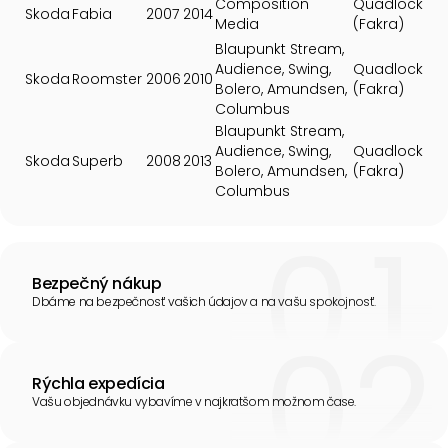
Composition
Quadlock
Skoda
Fabia
2007
2014
Media
(Fakra)
Blaupunkt Stream,
Audience, Swing,
Quadlock
Skoda
Roomster
2006
2010
Bolero, Amundsen,
(Fakra)
Columbus
Blaupunkt Stream,
Audience, Swing,
Quadlock
Skoda
Superb
2008
2013
Bolero, Amundsen,
(Fakra)
Columbus
Bezpečný nákup
Dbáme na bezpečnosť vašich údajov a na vašu spokojnosť.
Rýchla expedícia
Vašu objednávku vybavíme v najkratšom možnom čase.