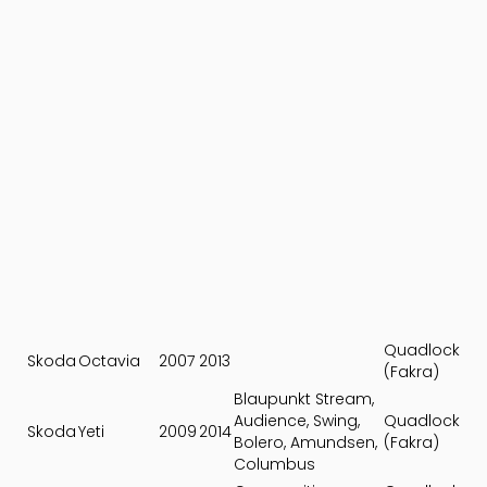
Quadlock
Skoda
Octavia
2007
2013
(Fakra)
Blaupunkt Stream,
Audience, Swing,
Quadlock
Skoda
Yeti
2009
2014
Bolero, Amundsen,
(Fakra)
Columbus