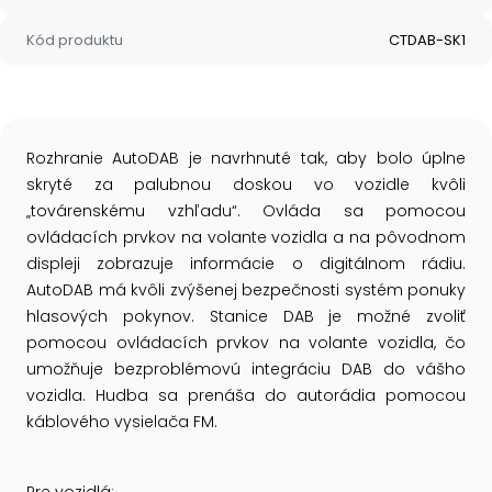
Kód produktu
CTDAB-SK1
Rozhranie AutoDAB je navrhnuté tak, aby bolo úplne
skryté za palubnou doskou vo vozidle kvôli
„továrenskému vzhľadu“. Ovláda sa pomocou
ovládacích prvkov na volante vozidla a na pôvodnom
displeji zobrazuje informácie o digitálnom rádiu.
AutoDAB má kvôli zvýšenej bezpečnosti systém ponuky
hlasových pokynov. Stanice DAB je možné zvoliť
pomocou ovládacích prvkov na volante vozidla, čo
umožňuje bezproblémovú integráciu DAB do vášho
vozidla. Hudba sa prenáša do autorádia pomocou
káblového vysielača FM.