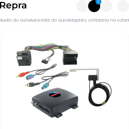
0
Audio do auta
Autorádiá do auta
Adaptéry ovládania na volan