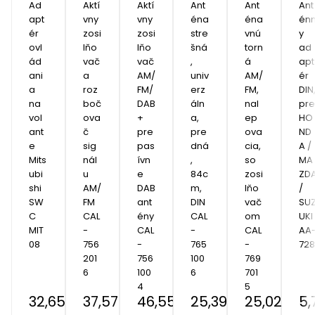
Ad
Aktí
Aktí
Ant
Ant
Ant
apt
vny 
vny 
éna 
éna 
én
ér 
zosi
zosi
stre
vnú
y 
ovl
lňo
lňo
šná
torn
ad
ád
vač 
vač 
, 
á 
apt
ani
a 
AM/
univ
AM/
ér 
a 
roz
FM/
erz
FM, 
DIN,
na 
boč
DAB
áln
nal
pre  
vol
ova
+ 
a, 
ep
HO
ant
č 
pre 
pre
ova
ND
e 
sig
pas
dná
cia, 
A / 
Mits
nál
ívn
, 
so 
MA
ubi
u 
e 
84c
zosi
ZDA
shi 
AM/
DAB 
m, 
lňo
/ 
SW
FM 
ant
DIN 
vač
SU
C 
CAL
ény 
CAL
om 
UKI 
MIT 
-
CAL
-
CAL
AA
08
756
-
765
-
728
201
756
100
769
6
100
6
701
4
5
32,65 €
37,57 €
46,55 €
25,39 €
25,02 €
5,