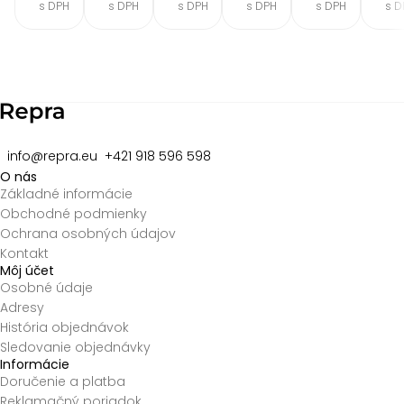
s DPH
s DPH
s DPH
s DPH
s DPH
s D
Item
2
of
8
info@repra.eu
+421 918 596 598
O nás
Základné informácie
Obchodné podmienky
Ochrana osobných údajov
Kontakt
Môj účet
Osobné údaje
Adresy
História objednávok
Sledovanie objednávky
Informácie
Doručenie a platba
Reklamačný poriadok