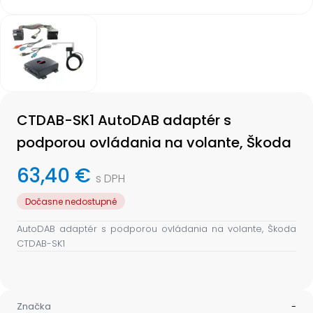
Item
1
of
1
Item
1
CTDAB-SK1 AutoDAB adaptér s
of
1
podporou ovládania na volante, Škoda
63,40 €
s DPH
Dočasne nedostupné
AutoDAB adaptér s podporou ovládania na volante, Škoda
CTDAB-SK1
Značka
-