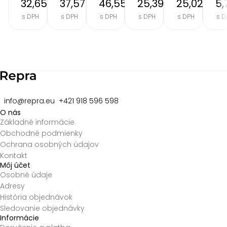
32,65 €
37,57 €
46,55 €
25,39 €
25,02 €
5,
s DPH
s DPH
s DPH
s DPH
s DPH
s D
Item
2
of
8
info@repra.eu
+421 918 596 598
O nás
Základné informácie
Obchodné podmienky
Ochrana osobných údajov
Kontakt
Môj účet
Osobné údaje
Adresy
História objednávok
Sledovanie objednávky
Informácie