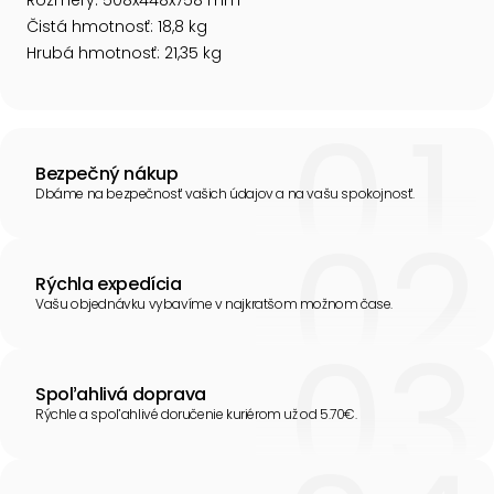
Rozmery: 508x448x758 mm
Čistá hmotnosť: 18,8 kg
Hrubá hmotnosť: 21,35 kg
Bezpečný nákup
Dbáme na bezpečnosť vašich údajov a na vašu spokojnosť.
Rýchla expedícia
Vašu objednávku vybavíme v najkratšom možnom čase.
Spoľahlivá doprava
Rýchle a spoľahlivé doručenie kuriérom už od 5.70€.