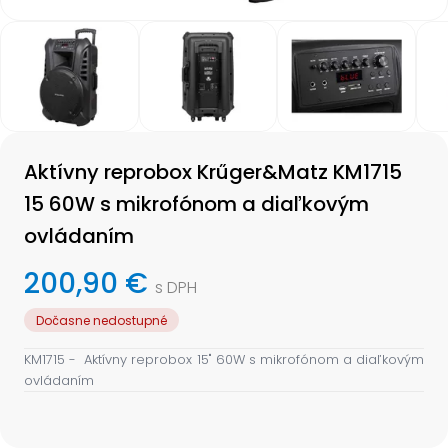
Item
1
of
4
Item
1
Aktívny reprobox Krűger&Matz KM1715
of
4
15 60W s mikrofónom a diaľkovým
ovládaním
200,90 €
s DPH
Dočasne nedostupné
KM1715 - Aktívny reprobox 15" 60W s mikrofónom a diaľkovým
ovládaním