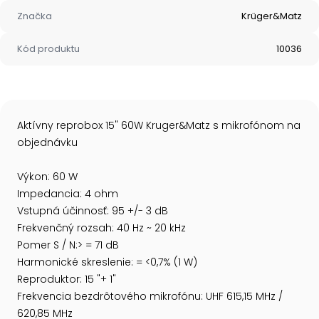
Značka
Krüger&Matz
Kód produktu
10036
Aktívny reprobox 15" 60W Kruger&Matz s mikrofónom na
objednávku
Výkon: 60 W
Impedancia: 4 ohm
Vstupná účinnosť: 95 +/- 3 dB
Frekvenčný rozsah: 40 Hz ~ 20 kHz
Pomer S / N:> = 71 dB
Harmonické skreslenie: = <0,7% (1 W)
Reproduktor: 15 "+ 1"
Frekvencia bezdrôtového mikrofónu: UHF 615,15 MHz /
620,85 MHz