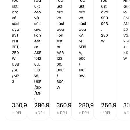
rod
rod
rod
rod
ros
Hill
ukt
ukt
ukt
ukt
úst
au
oro
oro
oro
oro
ava 
io 
vá 
vá 
vá 
vá 
SB3
SM
súst
súst
súst
súst
00B
A12
ava 
ava 
ava 
ava 
, 
20 
BST 
Fon
Fon
KA
280
V2, 
PH1
est
est
M 
W
250
2BT, 
ar 
ar 
SF15
+ 
250
ASB
ASB
A, 
40
W, 
1012
123
500 
W
USB
0U, 
00, 
/ 
/SD
100
300 
100
/MP
W, 
/ 
0W
3 
USB
600
/SD
W
/MP
3
350,90 €
296,90 €
360,90 €
280,90 €
256,90 €
30
s DPH
s DPH
s DPH
s DPH
s DPH
s D
Item
2