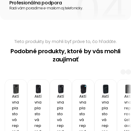
Profesionálna podpora
Radi vám poradíme e-mailom aj telefonicky.
Tieto produkty by mohli byť práve to, čo hľadáte.
Podobné produkty, ktoré by vás mohli
zaujímať
Aktí
Aktí
Aktí
Aktí
Aktí
Akt
vna 
vna 
vna 
vna 
vna 
vna
pla
pla
pla
pla
pla
rep
sto
sto
sto
sto
sto
ros
vá 
vá 
vá 
vá 
vá 
úst
rep
rep
rep
rep
rep
ava