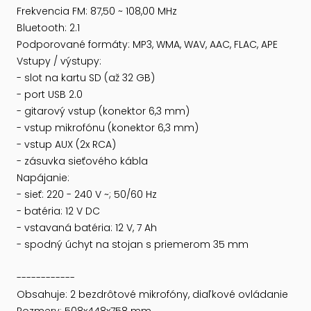
Frekvencia FM: 87,50 ~ 108,00 MHz
Bluetooth: 2.1
Podporované formáty: MP3, WMA, WAV, AAC, FLAC, APE
Vstupy / výstupy:
- slot na kartu SD (až 32 GB)
- port USB 2.0
- gitarový vstup (konektor 6,3 mm)
- vstup mikrofónu (konektor 6,3 mm)
- vstup AUX (2x RCA)
- zásuvka sieťového kábla
Napájanie:
- sieť: 220 - 240 V ~; 50/60 Hz
- batéria: 12 V DC
- vstavaná batéria: 12 V, 7 Ah
- spodný úchyt na stojan s priemerom 35 mm
------------
Obsahuje: 2 bezdrôtové mikrofóny, diaľkové ovládanie