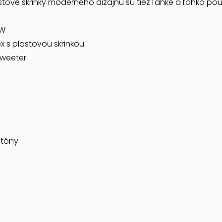
tové skrinky moderného dizajnu sú tiež ľahké a ľahko pou
 W
 s plastovou skrinkou
tweeter
 tóny