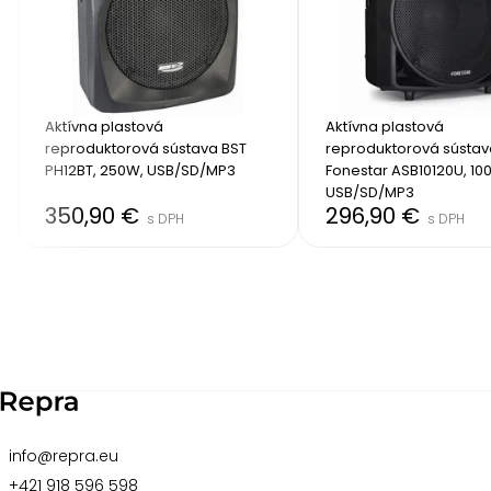
Aktívna plastová 
Aktívna plastová 
reproduktorová sústava BST 
reproduktorová sústav
PH12BT, 250W, USB/SD/MP3 
Fonestar ASB10120U, 100
USB/SD/MP3
350,90 €
296,90 €
s DPH
s DPH
Item
2
of
8
info@repra.eu
+421 918 596 598