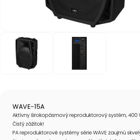
Item
1
of
2
Item
1
of
2
WAVE-15A
Aktívny širokopásmový reproduktorový systém, 400
Čistý zážitok!
PA reproduktorové systémy série WAVE zaujmú skvel