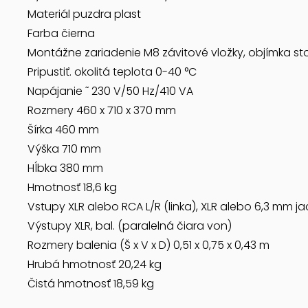
Materiál puzdra plast
Farba čierna
Montážne zariadenie M8 závitové vložky, objímka st
Pripustiť. okolitá teplota 0-40 °C
Napájanie ˜ 230 V/50 Hz/410 VA
Rozmery 460 x 710 x 370 mm
Šírka 460 mm
Výška 710 mm
Hĺbka 380 mm
Hmotnosť 18,6 kg
Vstupy XLR alebo RCA L/R (linka), XLR alebo 6,3 mm ja
Výstupy XLR, bal. (paralelná čiara von)
Rozmery balenia (Š x V x D) 0,51 x 0,75 x 0,43 m
Hrubá hmotnosť 20,24 kg
Čistá hmotnosť 18,59 kg