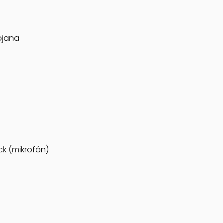
ojana
ck (mikrofón)