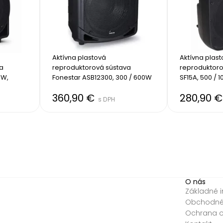
Aktívna plastová 
Aktívna plast
a 
reproduktorová sústava 
reproduktoro
W, 
Fonestar ASB12300, 300 / 600W
SF15A, 500 / 
360,90 €
280,90 
s DPH
O nás
Základné 
Obchodné
Ochrana 