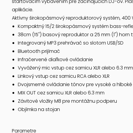
štartovacím vybavením pre začínajúcich DJ-ov. Plas
aplikácie.
Aktívny širokopásmový reproduktorový systém, 400
Kompaktný 15/2 širokopásmový systém bass-reflex
38cm (15") basový reproduktor a 25 mm (1") horn 
Integrovaný MP3 prehrávač so slotom USB/SD
Bluetooth prijímač
Infračervené diaľkové ovládanie
Vyvážený mic vstup cez samicu XLR alebo 6.3 mm
Linkový vstup cez samicu RCA alebo XLR
Dvojsmerné ovládanie tónov pre vysoké a hlboké
MIX OUT cez samicu XLR alebo 6.3 mm
Závitové vložky M8 pre montážnu podperu
Objímka na stojan
Parametre