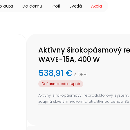
o auta
Do domu
Profi
Svetlá
Akcia
Aktívny širokopásmový r
WAVE-15A, 400 W
538,91 €
s DPH
Dočasne nedostupné
Aktívny širokopásmový reproduktorový systém,
zaujmú skvelým zvukom a atraktívnou cenou. Sú