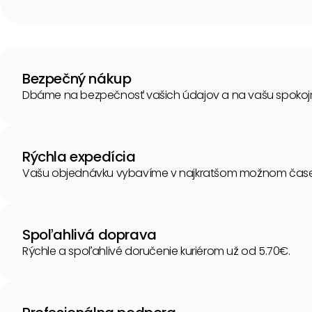
Bezpečný nákup
Dbáme na bezpečnosť vašich údajov a na vašu spokoj
Rýchla expedícia
Vašu objednávku vybavíme v najkratšom možnom čase
Spoľahlivá doprava
Rýchle a spoľahlivé doručenie kuriérom už od 5.70€.