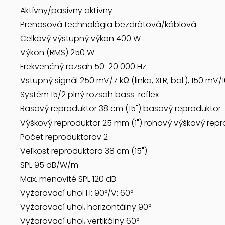
Aktívny/pasívny aktívny
Prenosová technológia bezdrôtová/káblová
Celkový výstupný výkon 400 W
Výkon (RMS) 250 W
Frekvenčný rozsah 50-20 000 Hz
Vstupný signál 250 mV/7 kΩ (linka, XLR, bal.), 150 mV/1
Systém 15/2 plný rozsah bass-reflex
Basový reproduktor 38 cm (15") basový reproduktor
Výškový reproduktor 25 mm (1") rohový výškový repr
Počet reproduktorov 2
Veľkosť reproduktora 38 cm (15")
SPL 95 dB/W/m
Max. menovité SPL 120 dB
Vyžarovací uhol H: 90°/V: 60°
Vyžarovací uhol, horizontálny 90°
Vyžarovací uhol, vertikálny 60°