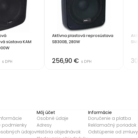
ová 
Aktívna plastová reprosústava 
Akt
vá sústava KAM 
SB300B, 280W
SMA
1000W
€
256,90 €
30
s DPH
s DPH
Môj účet
Informácie
informácie
Osobné údaje
Doručenie a platba
 podmienky
Adresy
Reklamačný poriadok
osobných údajov
História objednávok
Odstúpenie od zmluvy