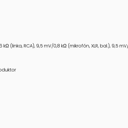
6 kΩ (linka, RCA), 9,5 mV/0,8 kΩ (mikrofón, XLR, bal.), 9,5 m
oduktor