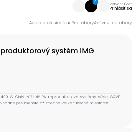
0
Vytvoriť účet
Prihlásiť sa
Audio profesionálne
Reproboxy
Aktívne reproboxy
eproduktorový systém IMG
 400 W Čistý zážitok! PA reproduktorové systémy série WAVE
 vhodné pre menšie až stredne veľké funkčné miestnosti