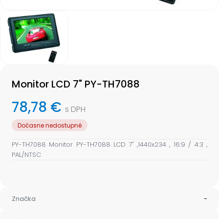
Item
1
of
1
Item
1
Monitor LCD 7" PY-TH7088
of
1
78,78 €
s DPH
Dočasne nedostupné
PY-TH7088 Monitor PY-TH7088 LCD 7" ,1440x234 , 16:9 / 4:3 ,
PAL/NTSC
Značka
-