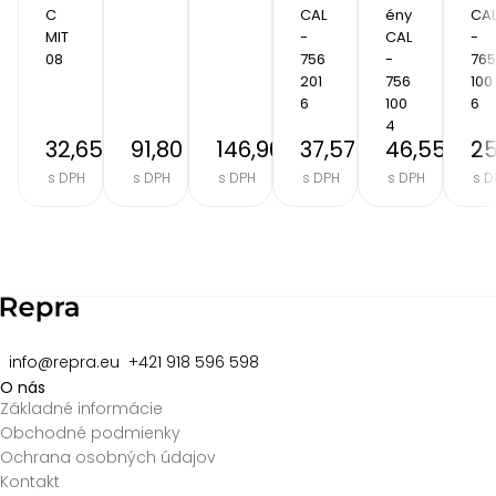
C 
CAL
ény 
CA
MIT 
-
CAL
-
08
756
-
765
201
756
100
6
100
6
4
32,65 €
91,80 €
146,90 €
37,57 €
46,55 €
25
s DPH
s DPH
s DPH
s DPH
s DPH
s D
Item
2
of
8
info@repra.eu
+421 918 596 598
O nás
Základné informácie
Obchodné podmienky
Ochrana osobných údajov
Kontakt