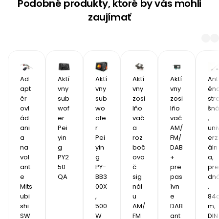
Podobné produkty, ktoré by vás mohli
zaujímať
Ad
Aktí
Aktí
Aktí
Aktí
Ant
apt
vny 
vny 
vny 
vny 
éna
ér 
sub
sub
zosi
zosi
str
ovl
wof
wo
lňo
lňo
šn
ád
er 
ofe
vač 
vač 
, 
ani
Pei
r 
a 
AM/
uni
a 
yin
Pei
roz
FM/
erz
na 
g 
yin
boč
DAB
áln
vol
PY2
g 
ova
+ 
a, 
ant
50
PY-
č 
pre 
pre
e 
QA
BB3
sig
pas
dn
Mits
00X
nál
ívn
, 
ubi
, 
u 
e 
84
shi 
500 
AM/
DAB 
m, 
SW
W
FM 
ant
DIN 