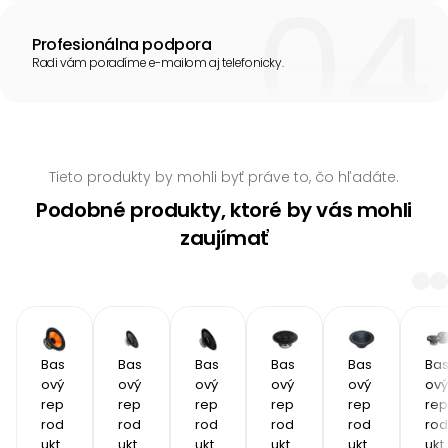
Profesionálna podpora
Radi vám poradíme e-mailom aj telefonicky.
Tieto produkty by mohli byť práve to, čo hľadáte.
Podobné produkty, ktoré by vás mohli
zaujímať
Bas
Bas
Bas
Bas
Bas
Ba
ový 
ový 
ový 
ový 
ový 
ový 
rep
rep
rep
rep
rep
rep
rod
rod
rod
rod
rod
rod
ukt
ukt
ukt
ukt
ukt
ukt