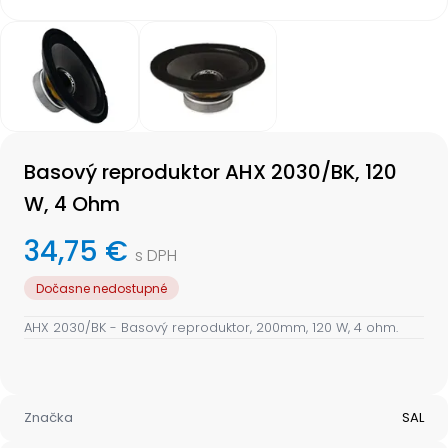
Item
1
of
2
Item
1
Basový reproduktor AHX 2030/BK, 120
of
2
W, 4 Ohm
34,75 €
s DPH
Dočasne nedostupné
AHX 2030/BK - Basový reproduktor, 200mm, 120 W, 4 ohm.
Značka
SAL