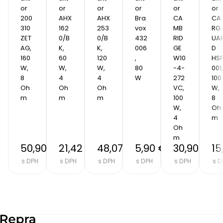
or 
or 
or 
or 
or 
or 
200
AHX 
AHX 
Bra
CA
CA
310 
162
253
vox 
MB
RG
ZET
0/B
0/B
432
RID
UA
AG, 
K, 
K, 
006
GE 
D 
160 
60 
120 
, 
W10
HSP
W, 
W, 
W, 
80
-4-
001, 
8 
4 
4 
W
272
100 
Oh
Oh
Oh
VC, 
W, 
m
m
m
100 
8 
W, 
Oh
4 
m
Oh
m
50,90 €
21,42 €
48,07 €
5,90 €
30,90 €
15
s DPH
s DPH
s DPH
s DPH
s DPH
s D
Item
2
of
8