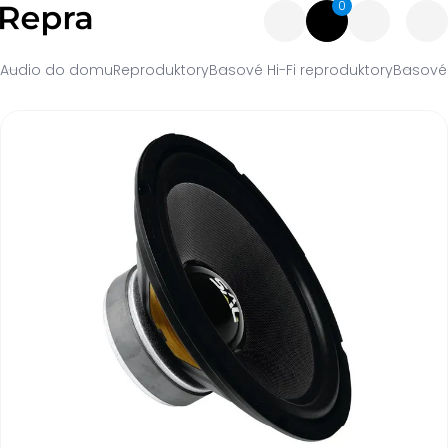
0
Audio do domu
Reproduktory
Basové Hi-Fi reproduktory
Basové