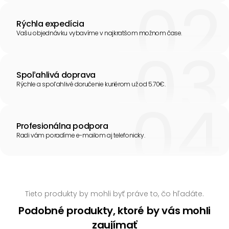
Rýchla expedícia
Vašu objednávku vybavíme v najkratšom možnom čase.
Spoľahlivá doprava
Rýchle a spoľahlivé doručenie kuriérom už od 5.70€.
Profesionálna podpora
Radi vám poradíme e-mailom aj telefonicky.
Tieto produkty by mohli byť práve to, čo hľadáte.
Podobné produkty, ktoré by vás mohli
zaujímať