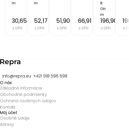
m
m
8 
Oh
m
30,65 €
52,17 €
51,90 €
66,91 €
196,90 €
19
s DPH
s DPH
s DPH
s DPH
s DPH
s D
Item
2
of
8
info@repra.eu
+421 918 596 598
O nás
Základné informácie
Obchodné podmienky
Ochrana osobných údajov
Kontakt
Môj účet
Osobné údaje
Adresy