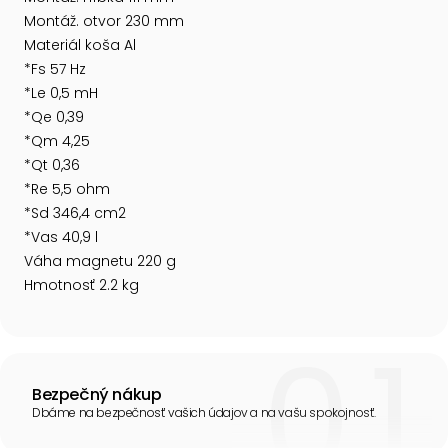
Montáž. otvor 230 mm
Materiál koša Al
*Fs 57 Hz
*Le 0,5 mH
*Qe 0,39
*Qm 4,25
*Qt 0,36
*Re 5,5 ohm
*Sd 346,4 cm2
*Vas 40,9 l
Váha magnetu 220 g
Hmotnosť 2.2 kg
Bezpečný nákup
Dbáme na bezpečnosť vašich údajov a na vašu spokojnosť.