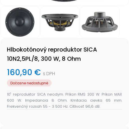
Item
1
of
3
Item
1
Hlbokotónový reproduktor SICA
of
3
10N2,5PL/8, 300 W, 8 Ohm
160,90 €
s DPH
Dočasne nedostupné
10" reproduktor SICA neodym. Príkon RMS 300 W. Príkon MAX
600 W. Impedancia 8 Ohm. Kmitacia cievka 65 mm.
Frekvenčný rozsah 55 - 3 500 Hz. Citlivosť 96,6 dB.