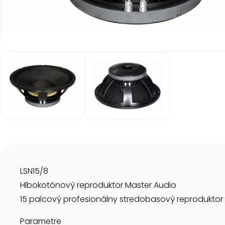
Item
1
of
2
Item
1
of
2
LSN15/8
Hlbokotónový reproduktor Master Audio
15 palcový profesionálny stredobasový reprodukt
Parametre