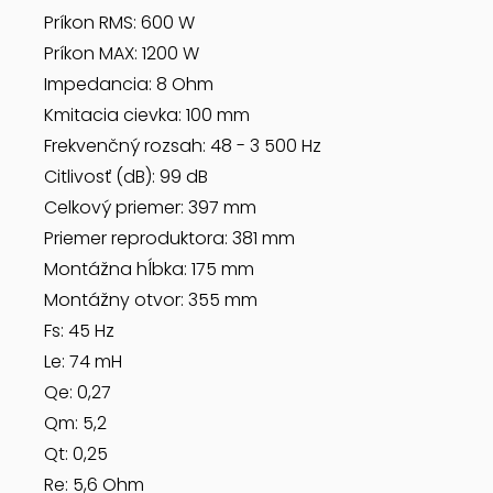
Príkon RMS: 600 W
Príkon MAX: 1200 W
Impedancia: 8 Ohm
Kmitacia cievka: 100 mm
Frekvenčný rozsah: 48 - 3 500 Hz
Citlivosť (dB): 99 dB
Celkový priemer: 397 mm
Priemer reproduktora: 381 mm
Montážna hĺbka: 175 mm
Montážny otvor: 355 mm
Fs: 45 Hz
Le: 74 mH
Qe: 0,27
Qm: 5,2
Qt: 0,25
Re: 5,6 Ohm