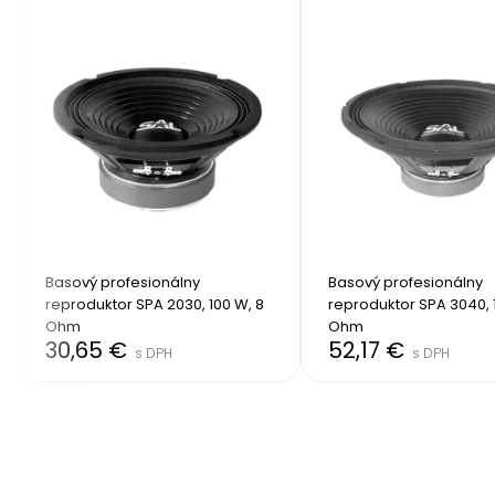
Basový profesionálny 
Basový profesionálny 
reproduktor SPA 2030, 100 W, 8 
reproduktor SPA 3040, 1
Ohm
Ohm
30,65 €
52,17 €
s DPH
s DPH
Item
2
of
8