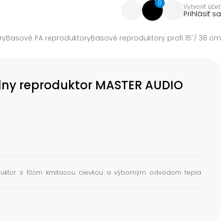
0
Vytvoriť účet
Prihlásiť sa
ry
Basové PA reproduktory
Basové reproduktory profi 15˝/ 38 cm
lny reproduktor MASTER AUDIO
oduktor s 10cm kmitacou cievkou a výborným odvodom tepla