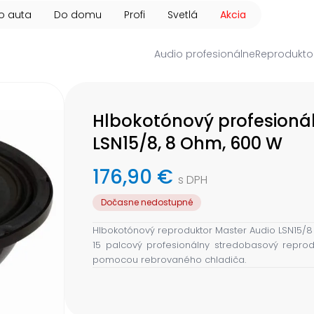
o auta
Do domu
Profi
Svetlá
Akcia
Audio profesionálne
Reprodukto
Hlbokotónový profesioná
LSN15/8, 8 Ohm, 600 W
176,90 €
s DPH
Dočasne nedostupné
Hlbokotónový reproduktor Master Audio LSN15/8
15 palcový profesionálny stredobasový repr
pomocou rebrovaného chladiča.