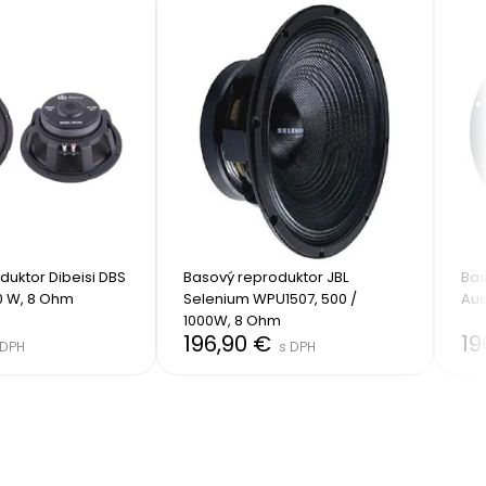
uktor Dibeisi DBS 
Basový reproduktor JBL 
Bas
0 W, 8 Ohm
Selenium WPU1507, 500 / 
Aud
1000W, 8 Ohm
196,90 €
19
 DPH
s DPH