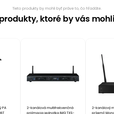
Tieto produkty by mohli byť práve to, čo hľadáte.
rodukty, ktoré by vás mohl
 PA 
2-kanálová multifrekvenčná 
2-kanálový mu
16T
prijímacia jednotka IMG TXS-
príjemč Mon