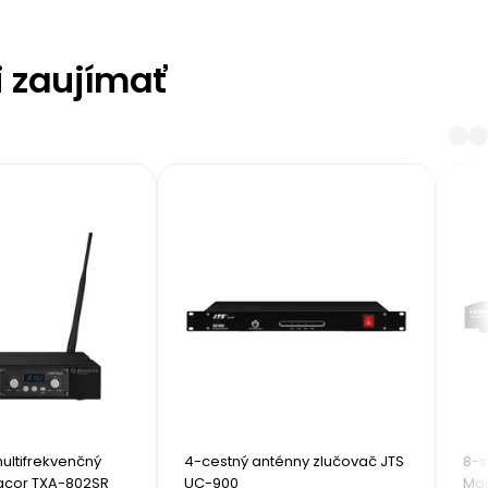
i zaujímať
ltifrekvenčný 
4-cestný anténny zlučovač JTS 
8-s
acor TXA-802SR
UC-900
Mo