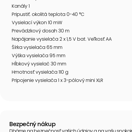
Kanály 1
Pripustiť. okolitá teplota 0-40 °C
Vysielací výkon 10 mW
Prevádzkový dosah 30 m
Napájanie vysielača 2 x 1,5 V bat. Veľkosť AA
Šírka vysielača 65 mm
Výška vysielača 95 mm
Hĺbkový vysielač 30 mm
Hmotnosť vysielača 110 g
Pripojenie vysielača 1 x 3-pólový mini XLR
Bezpečný nákup
Dbáme na bezpečnosť vašich údajov a na vašu spokoj