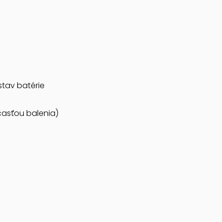
a
stav batérie
účasťou balenia)