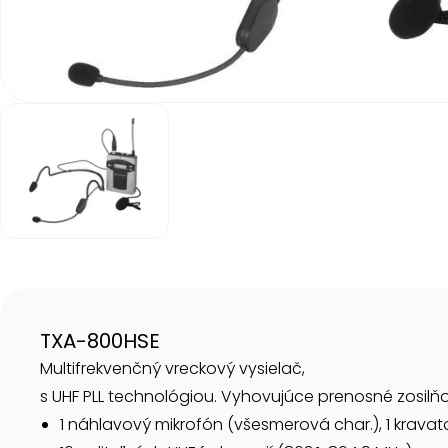
Item
1
of
1
Item
1
of
1
TXA-800HSE
Multifrekvenčný vreckový vysielač,
s UHF PLL technológiou. Vyhovujúce prenosné zosilň
1 náhlavový mikrofón (všesmerová char.), 1 kravat