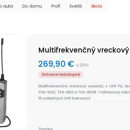
o auta
Do domu
Profi
Svetlá
Akcia
Multifrekvenčný vreckov
269,90 €
s DPH
Dočasne nedostupné
Multifrekvenčný vreckový vysielač, s UHF PLL 
TXA-1000, TXA-800 a TXA-800R. 1 náhlavový mikro
16 voliteľných UHF frekvencií
Značka