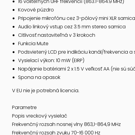
16 voliteľných UHF frekvencií (863.1-864.9 MHz)
Kovové púzdro
Pripojenie mikrofónu cez 3-pólový mini XLR samic
Audio linkový vstup cez 3.5 mm stereo samica
Citlivosť nastaviteľná v 3 krokoch
Funkcia Mute
Podsvietený LCD pre indikáciu kanál/frekvencia a 
Vysielací výkon: 10 mW (EIRP)
Napájanie batériami 2 x 1.5 V veľkosť AA (nie sú s
Spona na opasok
V EU nie je potrebná licencia.
Parametre
Popis vreckový vysielač
Frekvenčný rozsah nosnej vlny 863,1-864,9 MHz
Frekvenčný rozsah zvuku 70-16 000 Hz