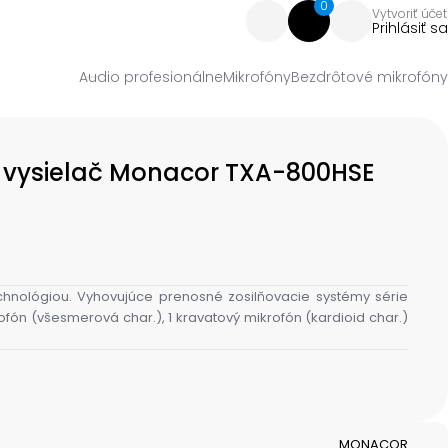
0
Vytvoriť účet
Prihlásiť sa
Audio profesionálne
Mikrofóny
Bezdrôtové mikrofóny
ý vysielač Monacor TXA-800HSE
technológiou. Vyhovujúce prenosné zosilňovacie systémy série
fón (všesmerová char.), 1 kravatový mikrofón (kardioid char.)
MONACOR