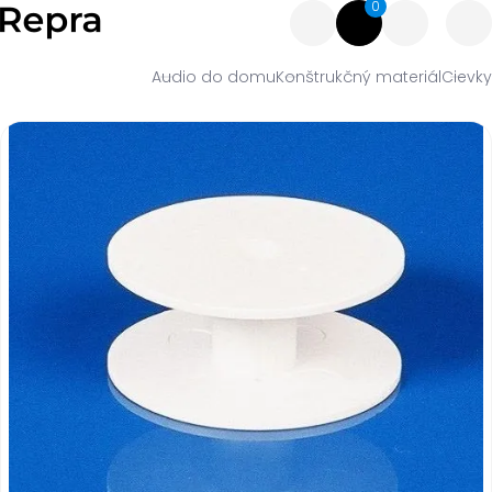
0
Audio do domu
Konštrukčný materiál
Cievky