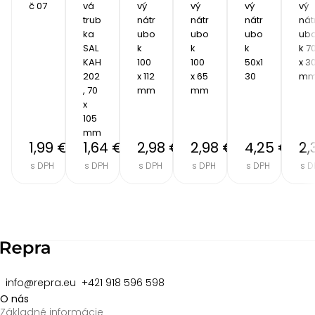
č 07
vá 
vý 
vý 
vý 
vý 
trub
nátr
nátr
nátr
nát
ka 
ubo
ubo
ubo
ub
SAL 
k 
k 
k 
k 70
KAH 
100 
100 
50x1
x 30
202
x 112 
x 65 
30
m
, 70 
mm
mm
x 
105 
mm
1,99 €
1,64 €
2,98 €
2,98 €
4,25 €
2,
s DPH
s DPH
s DPH
s DPH
s DPH
s D
Item
2
of
8
info@repra.eu
+421 918 596 598
O nás
Základné informácie