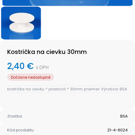
Item
1
of
1
Item
1
Kostrička na cievku 30mm
of
1
2,40 €
s DPH
Dočasne nedostupné
kostrička na cievku * plastová * 30mm priemer Výrobca: BSA
Značka
BSA
Kód produktu
21-4-6024