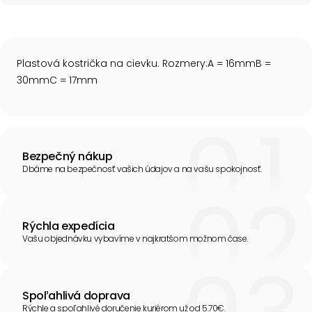
Plastová kostrička na cievku. Rozmery:A = 16mmB =
30mmC = 17mm
Bezpečný nákup
Dbáme na bezpečnosť vašich údajov a na vašu spokojnosť.
Rýchla expedícia
Vašu objednávku vybavíme v najkratšom možnom čase.
Spoľahlivá doprava
Rýchle a spoľahlivé doručenie kuriérom už od 5.70€.