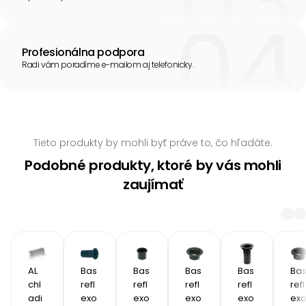
Profesionálna podpora
Radi vám poradíme e-mailom aj telefonicky.
Tieto produkty by mohli byť práve to, čo hľadáte.
Podobné produkty, ktoré by vás mohli
zaujímať
AL 
Bas
Bas
Bas
Bas
Ba
chl
refl
refl
refl
refl
refl
adi
exo
exo
exo
exo
ex