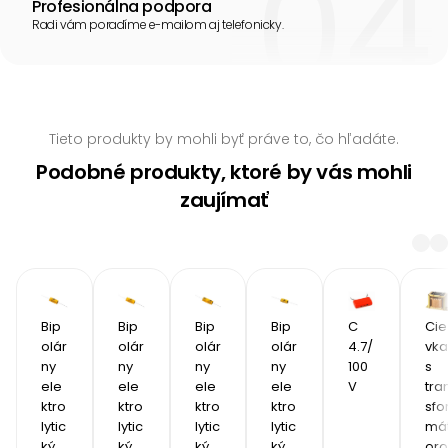
Profesionálna podpora
Radi vám poradíme e-mailom aj telefonicky.
Tieto produkty by mohli byť práve to, čo hľadáte.
Podobné produkty, ktoré by vás mohli
zaujímať
Bip
Bip
Bip
Bip
C 
Cie
olár
olár
olár
olár
4.7/
vka 
ny 
ny 
ny 
ny 
100
s 
ele
ele
ele
ele
V
tra
ktro
ktro
ktro
ktro
sfo
lytic
lytic
lytic
lytic
má
ký 
ký 
ký 
ký 
oro