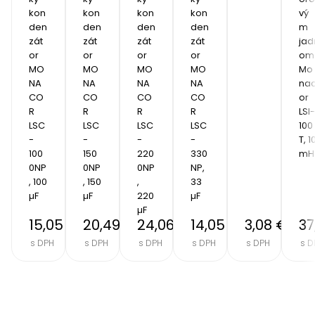
kon
kon
kon
kon
vý
den
den
den
den
m 
zát
zát
zát
zát
jad
or 
or 
or 
or 
om 
MO
MO
MO
MO
Mo
NA
NA
NA
NA
na
CO
CO
CO
CO
or 
R 
R 
R 
R 
LSI-
LSC
LSC
LSC
LSC
100
-
-
-
-
T, 10
100
150
220
330
mH
0NP
0NP
0NP
NP, 
, 100 
, 150 
, 
33 
µF
µF
220 
µF
µF
15,05 €
20,49 €
24,06 €
14,05 €
3,08 €
37
s DPH
s DPH
s DPH
s DPH
s DPH
s D
Item
2
of
8