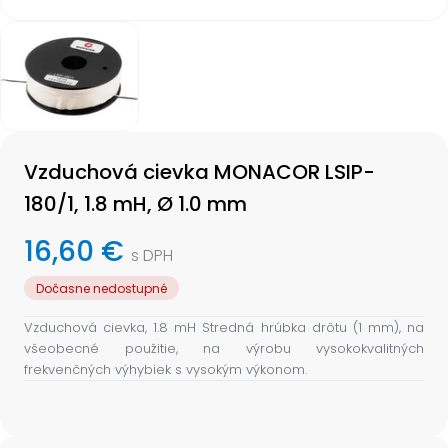
Item
1
of
1
Item
1
Vzduchová cievka MONACOR LSIP-
of
1
180/1, 1.8 mH, Ø 1.0 mm
16,60 €
s DPH
Dočasne nedostupné
Vzduchová cievka, 1.8 mH Stredná hrúbka drôtu (1 mm), na
všeobecné použitie, na výrobu vysokokvalitných
frekvenčných výhybiek s vysokým výkonom.