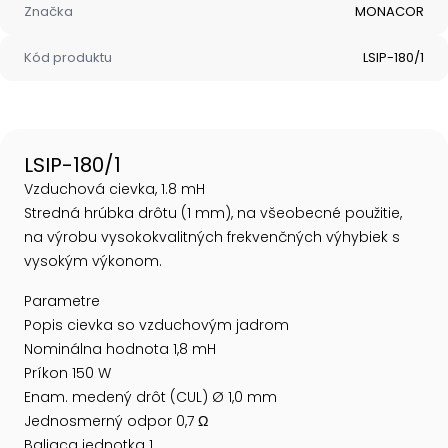
Značka
MONACOR
Kód produktu
LSIP-180/1
LSIP-180/1
Vzduchová cievka, 1.8 mH
Stredná hrúbka drôtu (1 mm), na všeobecné použitie,
na výrobu vysokokvalitných frekvenčných výhybiek s
vysokým výkonom.
Parametre
Popis cievka so vzduchovým jadrom
Nominálna hodnota 1,8 mH
Príkon 150 W
Enam. medený drôt (CUL) Ø 1,0 mm
Jednosmerný odpor 0,7 Ω
Baliaca jednotka 1