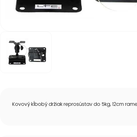
Item
1
of
1
Item
1
of
1
Kovový kĺbobý držiak reprosústav do 5kg, 12cm rame