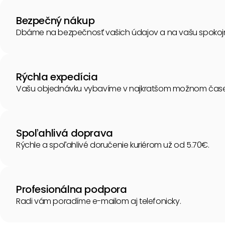
Bezpečný nákup
Dbáme na bezpečnosť vašich údajov a na vašu spokoj
Rýchla expedícia
Vašu objednávku vybavíme v najkratšom možnom čase
Spoľahlivá doprava
Rýchle a spoľahlivé doručenie kuriérom už od 5.70€.
Profesionálna podpora
Radi vám poradíme e-mailom aj telefonicky.