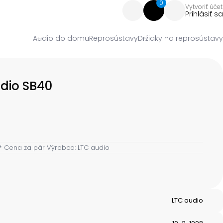
0
Vytvoriť účet
Prihlásiť sa
Audio do domu
Reprosústavy
Držiaky na reprosústavy
udio SB40
 * Cena za pár Výrobca: LTC audio
LTC audio