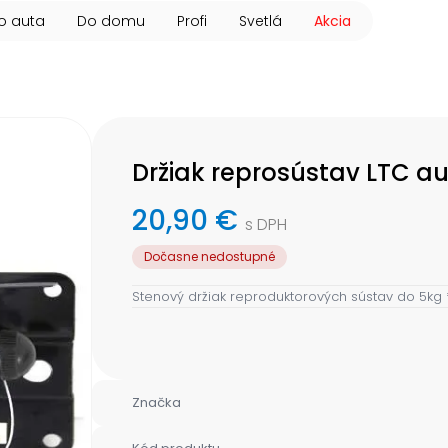
o auta
Do domu
Profi
Svetlá
Akcia
Držiak reprosústav LTC a
20,90 €
s DPH
Dočasne nedostupné
Stenový držiak reproduktorových sústav do 5kg
Značka