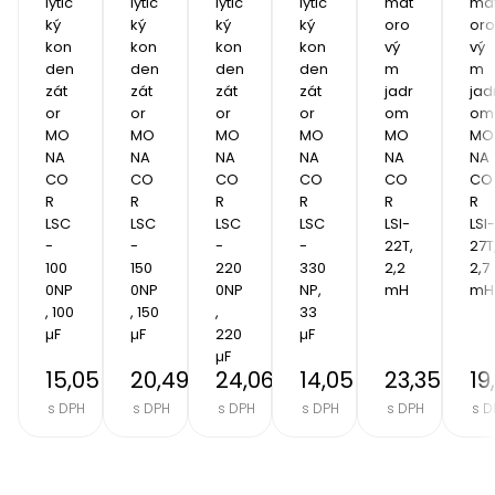
lytic
lytic
lytic
lytic
mát
má
ký 
ký 
ký 
ký 
oro
oro
kon
kon
kon
kon
vý
vý
den
den
den
den
m 
m 
zát
zát
zát
zát
jadr
jad
or 
or 
or 
or 
om 
om 
MO
MO
MO
MO
MO
MO
NA
NA
NA
NA
NA
NA
CO
CO
CO
CO
CO
CO
R 
R 
R 
R 
R 
R 
LSC
LSC
LSC
LSC
LSI-
LSI-
-
-
-
-
22T, 
27T,
100
150
220
330
2,2 
2,7 
0NP
0NP
0NP
NP, 
mH
mH
, 100 
, 150 
, 
33 
µF
µF
220 
µF
µF
15,05 €
20,49 €
24,06 €
14,05 €
23,35 €
19
s DPH
s DPH
s DPH
s DPH
s DPH
s D
Item
2
of