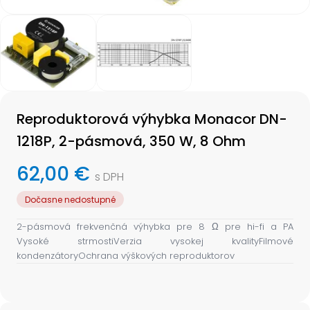
Item
1
of
2
Item
1
Reproduktorová výhybka Monacor DN-
of
2
1218P, 2-pásmová, 350 W, 8 Ohm
62,00 €
s DPH
Dočasne nedostupné
2-pásmová frekvenčná výhybka pre 8 Ω pre hi-fi a PA
Vysoké strmostiVerzia vysokej kvalityFilmové
kondenzátoryOchrana výškových reproduktorov