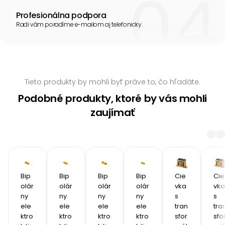
Profesionálna podpora
Radi vám poradíme e-mailom aj telefonicky.
Tieto produkty by mohli byť práve to, čo hľadáte.
Podobné produkty, ktoré by vás mohli
zaujímať
Bip
Bip
Bip
Bip
Cie
Cie
olár
olár
olár
olár
vka 
vka 
ny 
ny 
ny 
ny 
s 
s 
ele
ele
ele
ele
tran
tra
ktro
ktro
ktro
ktro
sfor
sfo