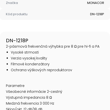
Značka
MONACOR
Kód produktu
DN-1218P
DN-1218P
2-pásmová frekvenčná výhybka pre 8 Ω pre hi-fi a PA
Vysoké strmosti
Verzia vysokej kvality
Filmové kondenzátory
Ochrana výškových reproduktorov
Parametre
Všeobecné informácie 2-cestný
Výstupná impedancia 8 Ω
Medzná frekvencia 3 000 Hz
Sklon/okt. 12 dB/18 dB