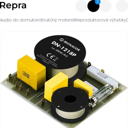
0
Audio do domu
Konštrukčný materiál
Reproduktorové výhybky