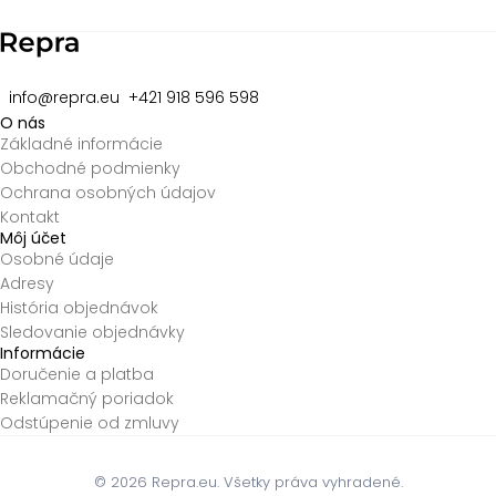
8
info@repra.eu
+421 918 596 598
O nás
Základné informácie
Obchodné podmienky
Ochrana osobných údajov
Kontakt
Môj účet
Osobné údaje
Adresy
História objednávok
Sledovanie objednávky
Informácie
Doručenie a platba
Reklamačný poriadok
Odstúpenie od zmluvy
© 2026
Repra.eu. Všetky práva vyhradené.