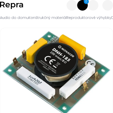
0
Audio do domu
Konštrukčný materiál
Reproduktorové výhybky