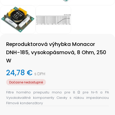
Item
1
of
2
Item
1
Reproduktorová výhybka Monacor
of
2
DNH-185, vysokopásmová, 8 Ohm, 250
W
24,78 €
s DPH
Dočasne nedostupné
Filtre horného priepustu mono pre 8 Ω pre hi-fi a PA
Vysokokvalitné komponenty Cievky s nízkou impedanciou
Filmové kondenzátory