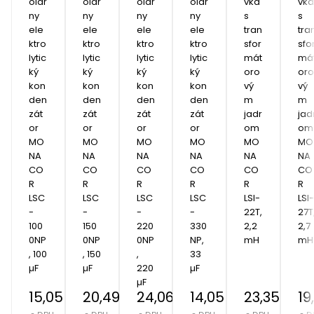
olár
olár
olár
olár
vka 
vka 
ny 
ny 
ny 
ny 
s 
s 
ele
ele
ele
ele
tran
tra
ktro
ktro
ktro
ktro
sfor
sfo
lytic
lytic
lytic
lytic
mát
má
ký 
ký 
ký 
ký 
oro
oro
kon
kon
kon
kon
vý
vý
den
den
den
den
m 
m 
zát
zát
zát
zát
jadr
jad
or 
or 
or 
or 
om 
om 
MO
MO
MO
MO
MO
MO
NA
NA
NA
NA
NA
NA
CO
CO
CO
CO
CO
CO
R 
R 
R 
R 
R 
R 
LSC
LSC
LSC
LSC
LSI-
LSI-
-
-
-
-
22T, 
27T,
100
150
220
330
2,2 
2,7 
0NP
0NP
0NP
NP, 
mH
mH
, 100 
, 150 
, 
33 
µF
µF
220 
µF
µF
15,05 €
20,49 €
24,06 €
14,05 €
23,35 €
19