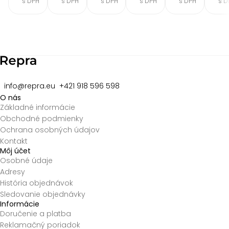
s DPH
s DPH
s DPH
s DPH
s DPH
s D
Item
2
of
8
info@repra.eu
+421 918 596 598
O nás
Základné informácie
Obchodné podmienky
Ochrana osobných údajov
Kontakt
Môj účet
Osobné údaje
Adresy
História objednávok
Sledovanie objednávky
Informácie
Doručenie a platba
Reklamačný poriadok