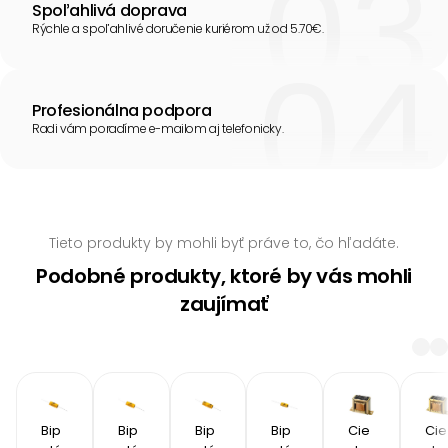
Spoľahlivá doprava
Rýchle a spoľahlivé doručenie kuriérom už od 5.70€.
Profesionálna podpora
Radi vám poradíme e-mailom aj telefonicky.
Tieto produkty by mohli byť práve to, čo hľadáte.
Podobné produkty, ktoré by vás mohli
zaujímať
Bip
Bip
Bip
Bip
Cie
Cie