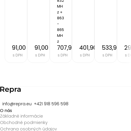
832 
MH
z + 
863 
- 
865 
MH
z
91,00 €
91,00 €
707,90 €
401,90 €
533,90 €
29
s DPH
s DPH
s DPH
s DPH
s DPH
s D
Item
2
of
8
info@repra.eu
+421 918 596 598
O nás
Základné informácie
Obchodné podmienky
Ochrana osobných údajov