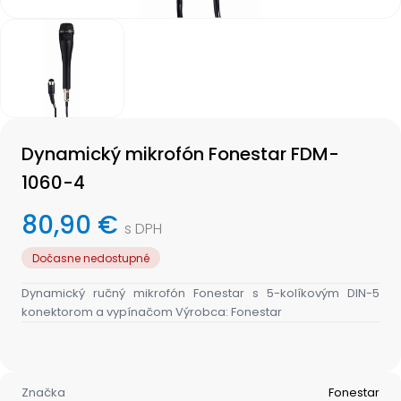
Item
1
of
1
Item
1
Dynamický mikrofón Fonestar FDM-
of
1
1060-4
80,90 €
s DPH
Dočasne nedostupné
Dynamický ručný mikrofón Fonestar s 5-kolíkovým DIN-5
konektorom a vypínačom Výrobca: Fonestar
Značka
Fonestar