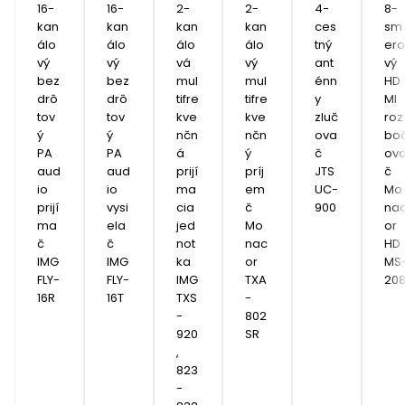
16-
16-
2-
2-
4-
8-
kan
kan
kan
kan
ces
sm
álo
álo
álo
álo
tný 
ero
vý 
vý 
vá 
vý 
ant
vý 
bez
bez
mul
mul
énn
HD
drô
drô
tifre
tifre
y 
MI 
tov
tov
kve
kve
zluč
roz
ý 
ý 
nčn
nčn
ova
bo
PA 
PA 
á 
ý 
č 
ov
aud
aud
prijí
príj
JTS 
č 
io 
io 
ma
em
UC-
Mo
prijí
vysi
cia 
č 
900
na
ma
ela
jed
Mo
or 
č 
č 
not
nac
HD
IMG 
IMG 
ka 
or 
MS
FLY-
FLY-
IMG 
TXA
20
16R
16T
TXS
-
-
802
920
SR
, 
823 
- 