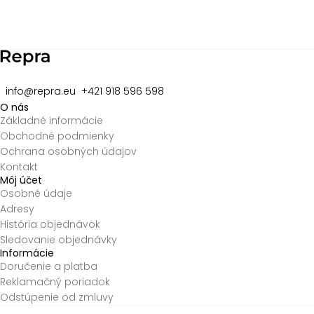
2
of
8
info@repra.eu
+421 918 596 598
O nás
Základné informácie
Obchodné podmienky
Ochrana osobných údajov
Kontakt
Môj účet
Osobné údaje
Adresy
História objednávok
Sledovanie objednávky
Informácie
Doručenie a platba
Reklamačný poriadok
Odstúpenie od zmluvy