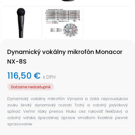
Item
1
of
2
Item
1
Dynamický vokálny mikrofón Monacor
of
2
NX-8S
116,50 €
s DPH
Dočasne nedostupné
Dynamický vokálny mikrofón Výrazná a čistá reproudukcia
zvuku široký dynamický rozsah Tichý a odolný jazýčkový
spínač Veľmi nízky prenos hluku cez rukoväť Nekĺzavý a
odolný vďaka špeciálnej úprave smaltom Kvalitné pevné
spracovanie