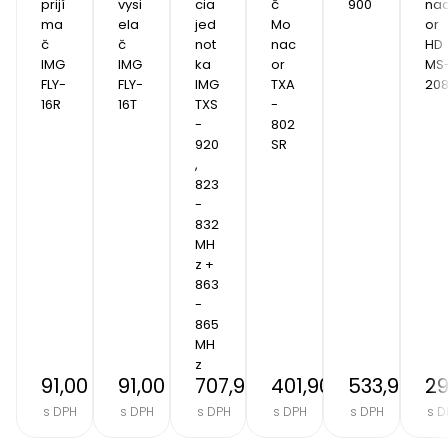
prijí
vysi
cia 
č 
900
na
ma
ela
jed
Mo
or 
č 
č 
not
nac
HD
IMG 
IMG 
ka 
or 
MS
FLY-
FLY-
IMG 
TXA
20
16R
16T
TXS
-
-
802
920
SR
, 
823 
- 
832 
MH
z + 
863 
- 
865 
MH
z
91,00 €
91,00 €
707,90 €
401,90 €
533,90 €
29
s DPH
s DPH
s DPH
s DPH
s DPH
s D
Item