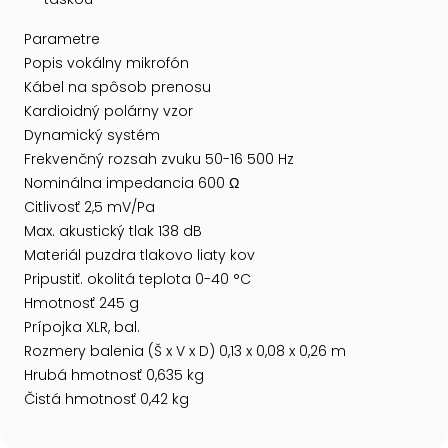
Parametre
Popis vokálny mikrofón
Kábel na spôsob prenosu
Kardioidný polárny vzor
Dynamický systém
Frekvenčný rozsah zvuku 50-16 500 Hz
Nominálna impedancia 600 Ω
Citlivosť 2,5 mV/Pa
Max. akustický tlak 138 dB
Materiál puzdra tlakovo liaty kov
Pripustiť. okolitá teplota 0-40 °C
Hmotnosť 245 g
Prípojka XLR, bal.
Rozmery balenia (Š x V x D) 0,13 x 0,08 x 0,26 m
Hrubá hmotnosť 0,635 kg
Čistá hmotnosť 0,42 kg