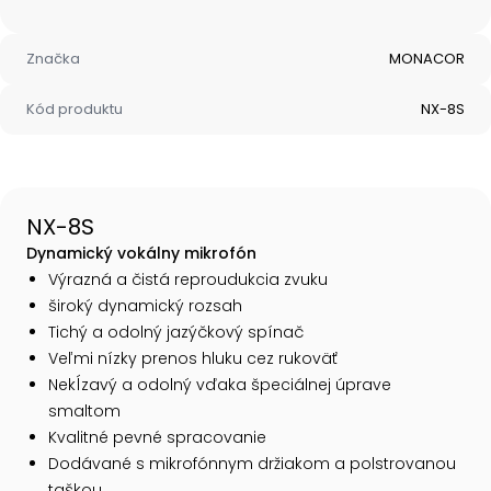
Značka
MONACOR
Kód produktu
NX-8S
NX-8S
Dynamický vokálny mikrofón
Výrazná a čistá reproudukcia zvuku
široký dynamický rozsah
Tichý a odolný jazýčkový spínač
Veľmi nízky prenos hluku cez rukoväť
Nekĺzavý a odolný vďaka špeciálnej úprave
smaltom
Kvalitné pevné spracovanie
Dodávané s mikrofónnym držiakom a polstrovanou
taškou