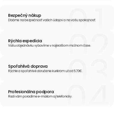
Bezpečný nákup
Dbáme na bezpečnosť vašich údajov a na vašu spokojnosť.
Rýchla expedícia
Vašu objednávku vybavíme v najkratšom možnom čase.
Spoľahlivá doprava
Rýchle a spoľahlivé doručenie kuriérom už od 5.70€.
Profesionálna podpora
Radi vám poradíme e-mailom aj telefonicky.