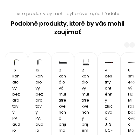
Tieto produkty by mohli byť práve to, čo hľadáte.
Podobné produkty, ktoré by vás mohli
zaujímať
16-
16-
2-
2-
4-
8-
kan
kan
kan
kan
ces
sm
álo
álo
álo
álo
tný 
ero
vý 
vý 
vá 
vý 
ant
vý 
bez
bez
mul
mul
énn
HD
drô
drô
tifre
tifre
y 
MI 
tov
tov
kve
kve
zluč
roz
ý 
ý 
nčn
nčn
ova
bo
PA 
PA 
á 
ý 
č 
ov
aud
aud
prijí
príj
JTS 
č 
io 
io 
ma
em
UC-
Mo