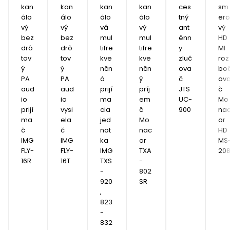
kan
kan
kan
kan
ces
sm
álo
álo
álo
álo
tný 
ero
vý 
vý 
vá 
vý 
ant
vý 
bez
bez
mul
mul
énn
HD
drô
drô
tifre
tifre
y 
MI 
tov
tov
kve
kve
zluč
roz
ý 
ý 
nčn
nčn
ova
bo
PA 
PA 
á 
ý 
č 
ov
aud
aud
prijí
príj
JTS 
č 
io 
io 
ma
em
UC-
Mo
prijí
vysi
cia 
č 
900
na
ma
ela
jed
Mo
or 
č 
č 
not
nac
HD
IMG 
IMG 
ka 
or 
MS
FLY-
FLY-
IMG 
TXA
20
16R
16T
TXS
-
-
802
920
SR
, 
823 
- 
832 