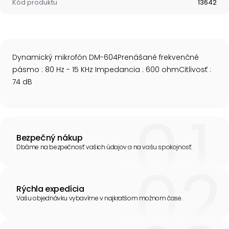
Kód produktu
13642
Dynamický mikrofón DM-604Prenášané frekvenčné
pásmo : 80 Hz - 15 KHz Impedancia : 600 ohmCitlivosť :
74 dB
Bezpečný nákup
Dbáme na bezpečnosť vašich údajov a na vašu spokojnosť.
Rýchla expedícia
Vašu objednávku vybavíme v najkratšom možnom čase.