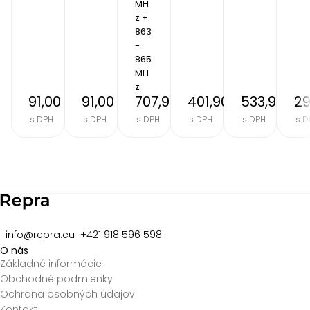
MH
z + 
863 
- 
865 
MH
z
91,00 €
91,00 €
707,90 €
401,90 €
533,90 €
29
s DPH
s DPH
s DPH
s DPH
s DPH
s D
Item
2
of
8
info@repra.eu
+421 918 596 598
O nás
Základné informácie
Obchodné podmienky
Ochrana osobných údajov
Kontakt