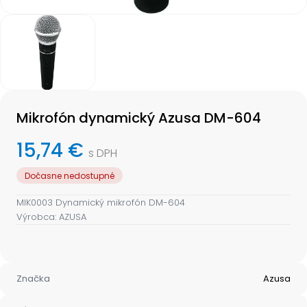
Item
1
of
1
Item
1
Mikrofón dynamický Azusa DM-604
of
1
15,74 €
s DPH
Dočasne nedostupné
MIK0003 Dynamický mikrofón DM-604
Výrobca: AZUSA
Značka
Azusa