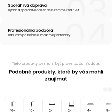
Spoľahlivá doprava
Rýchle a spoľahlivé doručenie kuriérom už od 5.70€.
Profesionálna podpora
Radi vám poradíme e-mailom aj telefonicky.
Tieto produkty by mohli byť práve to, čo hľadáte.
Podobné produkty, ktoré by vás mohli
zaujímať
16-
16-
2-
2-
4-
8-