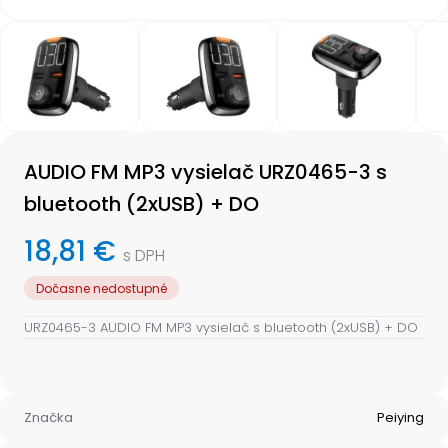
Item
1
of
7
Item
1
AUDIO FM MP3 vysielač URZ0465-3 s
of
7
bluetooth (2xUSB) + DO
18,81 €
s DPH
Dočasne nedostupné
URZ0465-3 AUDIO FM MP3 vysielač s bluetooth (2xUSB) + DO
Značka
Peiying