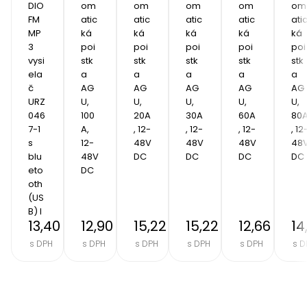
DIO 
om
om
om
om
om
FM 
atic
atic
atic
atic
ati
MP
ká 
ká 
ká 
ká 
ká 
3 
poi
poi
poi
poi
poi
vysi
stk
stk
stk
stk
stk
ela
a 
a 
a 
a 
a 
č 
AG
AG
AG
AG
AG
URZ
U, 
U, 
U, 
U, 
U, 
046
100
20A
30A
60A
80
7-1 
A, 
, 12-
, 12-
, 12-
, 12
s 
12-
48V 
48V 
48V 
48V
blu
48V 
DC
DC
DC
DC
eto
DC
oth 
(US
B) I
13,40 €
12,90 €
15,22 €
15,22 €
12,66 €
14
s DPH
s DPH
s DPH
s DPH
s DPH
s D
Item
2
of
8