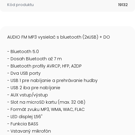
Kód produktu
19132
AUDIO FM MP3 vysielač s bluetooth (2xUSB) + DO
- Bluetooth 5.0
- Dosah Bluetooth až 7 m
- Bluetooth profily AVRCP, HFP, A2DP
- Dva USB porty
- USB 1 pre nabíjanie a prehrávanie hudby
- USB 2 iba pre nabíjanie
- AUX vstup/výstup
- Slot na microSD kartu (max. 32 GB)
- Formát zvuku MP3, WMA, WAC, FLAC
- LED displej 1,56"
- Funkcia BASS
- Vstavaný mikrofón