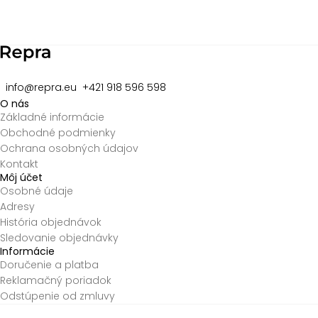
2
of
8
info@repra.eu
+421 918 596 598
O nás
Základné informácie
Obchodné podmienky
Ochrana osobných údajov
Kontakt
Môj účet
Osobné údaje
Adresy
História objednávok
Sledovanie objednávky
Informácie
Doručenie a platba
Reklamačný poriadok
Odstúpenie od zmluvy