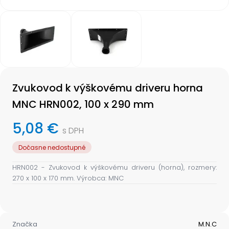
Item
1
of
2
Item
1
Zvukovod k výškovému driveru horna
of
2
MNC HRN002, 100 x 290 mm
5,08 €
s DPH
Dočasne nedostupné
HRN002 - Zvukovod k výškovému driveru (horna), rozmery:
270 x 100 x 170 mm. Výrobca: MNC
Značka
M.N.C