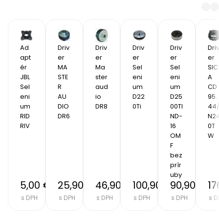
Ad
Driv
Driv
Driv
Driv
Dri
apt
er 
er 
er 
er 
er 
ér 
MA
Ma
Sel
Sel
SIC
JBL 
STE
ster 
eni
eni
A 
Sel
R 
aud
um 
um 
CD
eni
AU
io 
D22
D25
95.
um  
DIO 
DR8
0Ti
00TI
44
RID
DR6
ND-
N2
RIV
16 
0T
OM
W
F 
bez 
prír
uby
5,00 €
25,90 €
46,90 €
100,90 €
90,90 €
17
s DPH
s DPH
s DPH
s DPH
s DPH
s D
Item