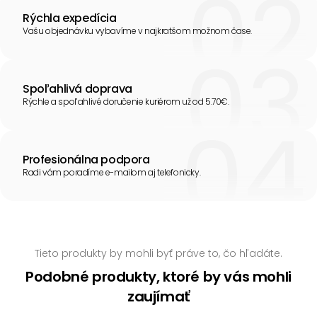
Rýchla expedícia
Vašu objednávku vybavíme v najkratšom možnom čase.
Spoľahlivá doprava
Rýchle a spoľahlivé doručenie kuriérom už od 5.70€.
Profesionálna podpora
Radi vám poradíme e-mailom aj telefonicky.
Tieto produkty by mohli byť práve to, čo hľadáte.
Podobné produkty, ktoré by vás mohli
zaujímať