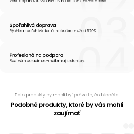
Vašu objednávku vybavíme v najkratšom možnom čase.
Spoľahlivá doprava
Rýchle a spoľahlivé doručenie kuriérom už od 5.70€.
Profesionálna podpora
Radi vám poradíme e-mailom aj telefonicky.
Tieto produkty by mohli byť práve to, čo hľadáte.
Podobné produkty, ktoré by vás mohli
zaujímať