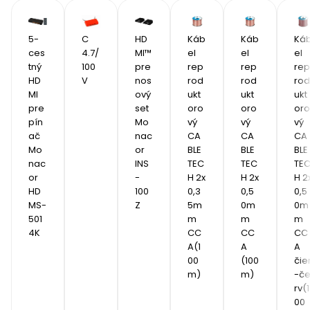
5-
C 
HD
Káb
Káb
Ká
ces
4.7/
MI™ 
el 
el 
el 
tný 
100
pre
rep
rep
rep
HD
V
nos
rod
rod
rod
MI 
ový 
ukt
ukt
ukt
pre
set 
oro
oro
oro
pín
Mo
vý 
vý 
vý 
ač 
nac
CA
CA
CA
Mo
or 
BLE
BLE
BLE
nac
INS
TEC
TEC
TE
or 
-
H 2x 
H 2x 
H 2x
HD
100
0,3
0,5
0,5
MS-
Z
5m
0m
0m
501
m 
m 
m 
4K
CC
CC
CC
A(1
A 
A 
00
(100
čie
m)
m)
-č
rv(1
00