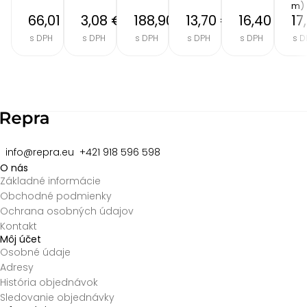
m)
66,01 €
3,08 €
188,90 €
13,70 €
16,40 €
17
s DPH
s DPH
s DPH
s DPH
s DPH
s D
Item
2
of
8
info@repra.eu
+421 918 596 598
O nás
Základné informácie
Obchodné podmienky
Ochrana osobných údajov
Kontakt
Môj účet
Osobné údaje
Adresy
História objednávok
Sledovanie objednávky