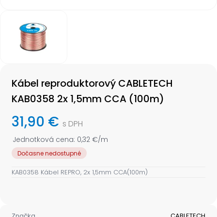
Item
1
of
1
Item
1
Kábel reproduktorový CABLETECH
of
1
KAB0358 2x 1,5mm CCA (100m)
31,90 €
s DPH
Jednotková cena: 0,32 €/m
Dočasne nedostupné
KAB0358 Kábel REPRO, 2x 1,5mm CCA(100m)
Značka
CABLETECH