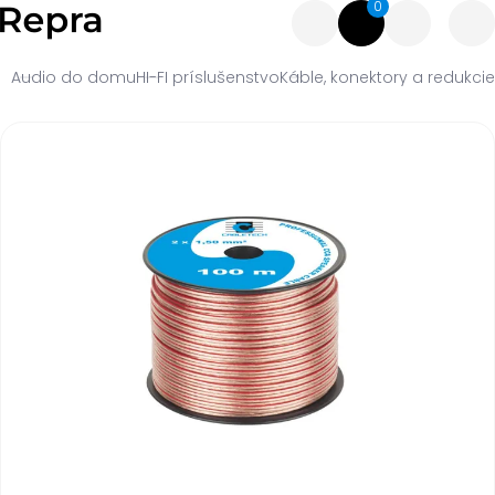
0
Audio do domu
HI-FI príslušenstvo
Káble, konektory a redukcie