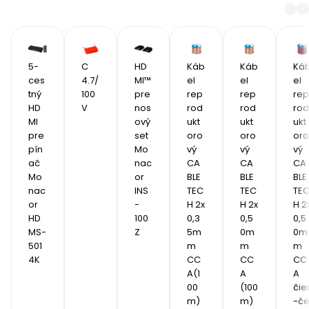
5-
C 
HD
Káb
Káb
Ká
ces
4.7/
MI™ 
el 
el 
el 
tný 
100
pre
rep
rep
rep
HD
V
nos
rod
rod
rod
MI 
ový 
ukt
ukt
ukt
pre
set 
oro
oro
oro
pín
Mo
vý 
vý 
vý 
ač 
nac
CA
CA
CA
Mo
or 
BLE
BLE
BLE
nac
INS
TEC
TEC
TE
or 
-
H 2x 
H 2x 
H 2x
HD
100
0,3
0,5
0,5
MS-
Z
5m
0m
0m
501
m 
m 
m 
4K
CC
CC
CC
A(1
A 
A 
00
(100
čie
m)
m)
-č