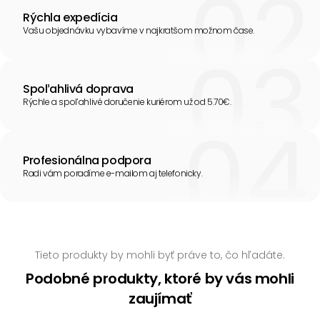
Rýchla expedícia
Vašu objednávku vybavíme v najkratšom možnom čase.
Spoľahlivá doprava
Rýchle a spoľahlivé doručenie kuriérom už od 5.70€.
Profesionálna podpora
Radi vám poradíme e-mailom aj telefonicky.
Tieto produkty by mohli byť práve to, čo hľadáte.
Podobné produkty, ktoré by vás mohli
zaujímať