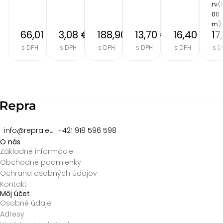
rv(1
00
m)
66,01 €
3,08 €
188,90 €
13,70 €
16,40 €
17
s DPH
s DPH
s DPH
s DPH
s DPH
s D
Item
2
of
8
info@repra.eu
+421 918 596 598
O nás
Základné informácie
Obchodné podmienky
Ochrana osobných údajov
Kontakt
Môj účet
Osobné údaje
Adresy