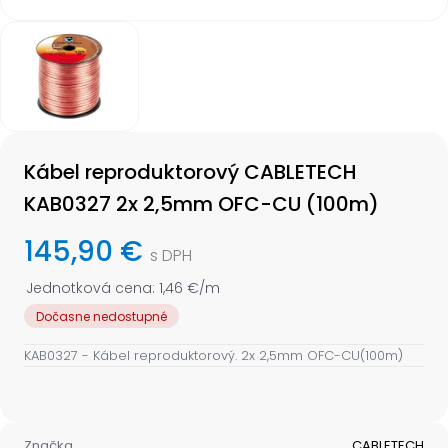
Item
1
of
1
Item
1
Kábel reproduktorový CABLETECH
of
1
KAB0327 2x 2,5mm OFC-CU (100m)
145,90 €
s DPH
Jednotková cena: 1,46 €/m
Dočasne nedostupné
KAB0327 - Kábel reproduktorový. 2x 2,5mm OFC-CU(100m)
Značka
CABLETECH