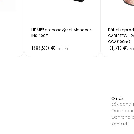
HDMI™ prenosový set Monacor 
Kábel reprod
INS-100Z
CABLETECH 2x
CCA(100m)
188,90 €
13,70 €
s DPH
s
O nás
Základné 
Obchodné
Ochrana 
Kontakt