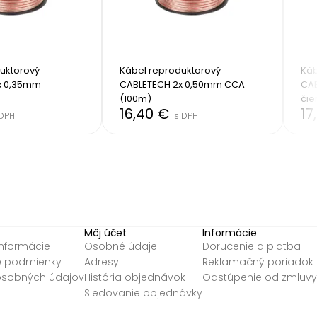
uktorový 
Kábel reproduktorový 
Káb
 0,35mm 
CABLETECH 2x 0,50mm CCA 
CAB
(100m)
čie
16,40 €
17
 DPH
s DPH
Môj účet
Informácie
informácie
Osobné údaje
Doručenie a platba
 podmienky
Adresy
Reklamačný poriadok
osobných údajov
História objednávok
Odstúpenie od zmluvy
Sledovanie objednávky