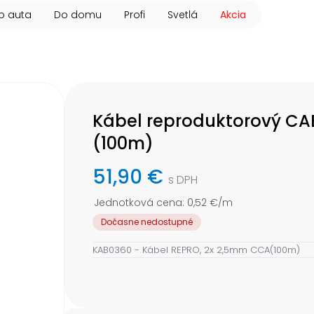
o auta
Do domu
Profi
Svetlá
Akcia
Kábel reproduktorový C
(100m)
51,90 €
s DPH
Jednotková cena: 0,52 €/m
Dočasne nedostupné
KAB0360 - Kábel REPRO, 2x 2,5mm CCA(100m)