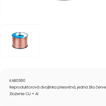
Item
1
of
1
Item
1
of
1
KAB0360
Reproduktorová dvojlinka priesvitná, jedna žila červ
Zloženie CU + Al