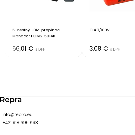
5-cestný HDMI prepínač 
C 4.7/100V
Monacor HDMS-5014K
66,01 €
3,08 €
s DPH
s DPH
Item
2
of
8
info@repra.eu
+421 918 596 598