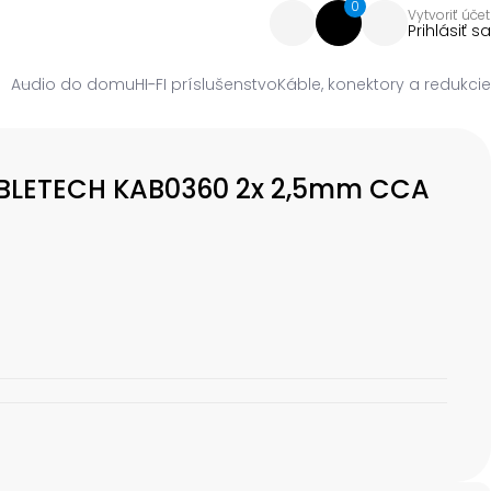
0
Vytvoriť účet
Prihlásiť sa
Audio do domu
HI-FI príslušenstvo
Káble, konektory a redukcie
ABLETECH KAB0360 2x 2,5mm CCA