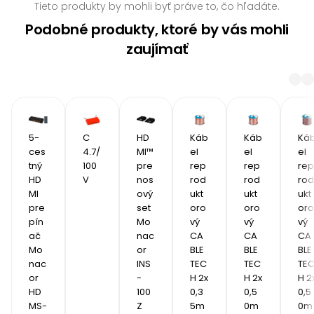
Tieto produkty by mohli byť práve to, čo hľadáte.
Podobné produkty, ktoré by vás mohli
zaujímať
5-
C 
HD
Káb
Káb
Ká
ces
4.7/
MI™ 
el 
el 
el 
tný 
100
pre
rep
rep
rep
HD
V
nos
rod
rod
rod
MI 
ový 
ukt
ukt
ukt
pre
set 
oro
oro
oro
pín
Mo
vý 
vý 
vý 
ač 
nac
CA
CA
CA
Mo
or 
BLE
BLE
BLE
nac
INS
TEC
TEC
TE
or 
-
H 2x 
H 2x 
H 2x
HD
100
0,3
0,5
0,5
MS-
Z
5m
0m
0m