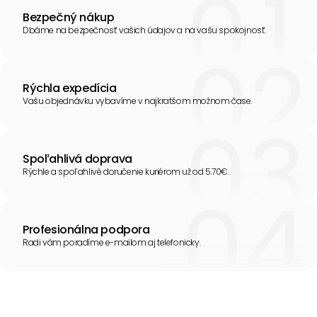
Bezpečný nákup
Dbáme na bezpečnosť vašich údajov a na vašu spokojnosť.
Rýchla expedícia
Vašu objednávku vybavíme v najkratšom možnom čase.
Spoľahlivá doprava
Rýchle a spoľahlivé doručenie kuriérom už od 5.70€.
Profesionálna podpora
Radi vám poradíme e-mailom aj telefonicky.