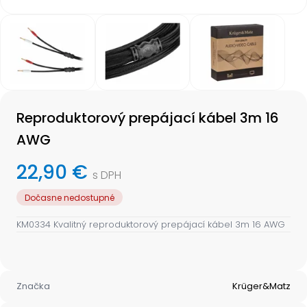
Item
1
of
3
Item
1
Reproduktorový prepájací kábel 3m 16
of
3
AWG
22,90 €
s DPH
Dočasne nedostupné
KM0334 Kvalitný reproduktorový prepájací kábel 3m 16 AWG
Značka
Krüger&Matz