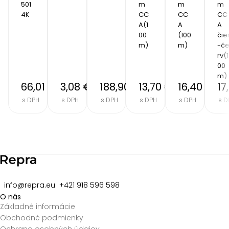
501
m 
m 
m 
4K
CC
CC
CC
A(1
A 
A 
00
(100
čie
m)
m)
-č
rv(1
00
m)
66,01 €
3,08 €
188,90 €
13,70 €
16,40 €
17
s DPH
s DPH
s DPH
s DPH
s DPH
s D
Item
2
of
8
info@repra.eu
+421 918 596 598
O nás
Základné informácie
Obchodné podmienky