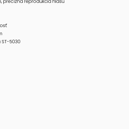
, precízna reprodukcia hlasu
nosť
m
u ST-5030