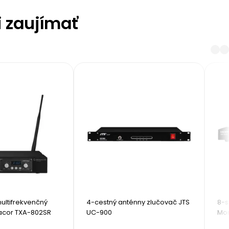
i zaujímať
ltifrekvenčný 
4-cestný anténny zlučovač JTS 
8-s
acor TXA-802SR
UC-900
Mo