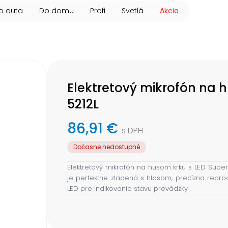
o auta
Do domu
Profi
Svetlá
Akcia
Elektretový mikrofón na
5212L
86,91 €
s DPH
Dočasne nedostupné
Elektretový mikrofón na husom krku s LED Super
je perfektne zladená s hlasom, precízna repro
LED pre indikovanie stavu prevádzky