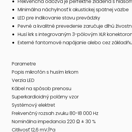
Frekvenčná odozva je perfektne zladená s hlasom
Minimálna náchylnosť k akustickej spätnej väzbe
LED pre indikovanie stavu prevádzky
Pevné a kvalitné prevedenie zaručuje dlhú živost
Husí krk s integrovaným 3-pólovým XLR konektoro
Externé fantomové napájanie alebo cez základň
Parametre
Popis mikrofón s husím krkom
Verzia LED
Kábel na spôsob prenosu
Superkardioidný polárny vzor
Systémový elektret
Frekvenčný rozsah zvuku 80-18 000 Hz
Nominálna impedancia 220 Ω ± 30 %
Citlivosť 12,6 mV/Pa