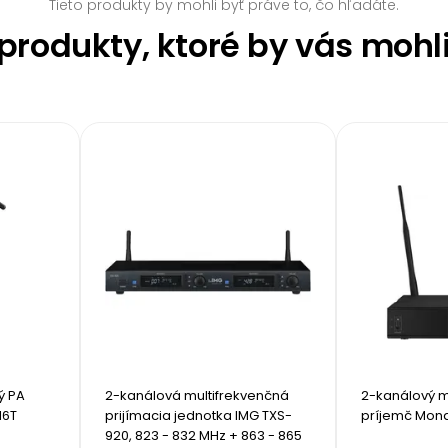
Tieto produkty by mohli byť práve to, čo hľadáte.
rodukty, ktoré by vás mohl
 PA 
2-kanálová multifrekvenčná 
2-kanálový mu
16T
prijímacia jednotka IMG TXS-
príjemč Mon
920, 823 - 832 MHz + 863 - 865 