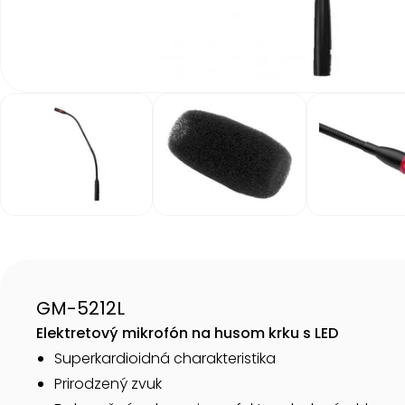
Item
1
of
5
Item
1
of
5
GM-5212L
Elektretový mikrofón na husom krku s LED
Superkardioidná charakteristika
Prirodzený zvuk