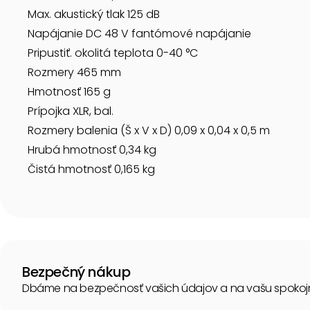
Max. akustický tlak 125 dB
Napájanie DC 48 V fantómové napájanie
Pripustiť. okolitá teplota 0-40 °C
Rozmery 465 mm
Hmotnosť 165 g
Prípojka XLR, bal.
Rozmery balenia (Š x V x D) 0,09 x 0,04 x 0,5 m
Hrubá hmotnosť 0,34 kg
Čistá hmotnosť 0,165 kg
Bezpečný nákup
Dbáme na bezpečnosť vašich údajov a na vašu spokoj