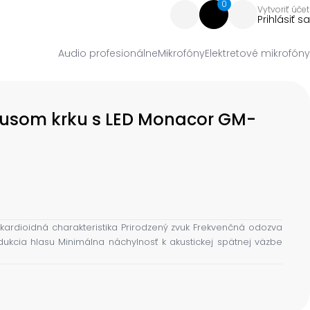
0
Vytvoriť účet
Prihlásiť sa
Audio profesionálne
Mikrofóny
Elektretové mikrofóny
 husom krku s LED Monacor GM-
kardioidná charakteristika Prirodzený zvuk Frekvenčná odozva
dukcia hlasu Minimálna náchylnosť k akustickej spätnej väzbe