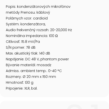
Popis: kondenzátorových mikrofónov
metódy Prenosu: káblový
Polárnych vzor: cardioid
Systém: kondenzátora,
Audio frekvenčný rozsah: 20-20,000 Hz
Nominálna impedancia: 100 Ω
Citlivosť: 15.8 mV/Pa
S/N pomer: 78 dB
Max. akustický tlak: 140 dB
Napájanie: DC 48 V, phantom power
Bývanie materiál: mosadz
Admiss. ambient temp.: 0-40 °C
Rozmery: Ø 20 mm x 150 mm
Hmotnosť: 130 g
Pripojenie: XLR, bal.