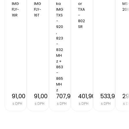
IMG 
IMG 
ka 
or 
MS
FLY-
FLY-
IMG 
TXA
20
16R
16T
TXS
-
-
802
920
SR
, 
823 
- 
832 
MH
z + 
863 
- 
865 
MH
z
91,00 €
91,00 €
707,90 €
401,90 €
533,90 €
29
s DPH
s DPH
s DPH
s DPH
s DPH
s D
Item
2
of
8