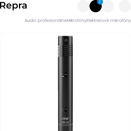
0
Audio profesionálne
Mikrofóny
Elektretové mikrofóny