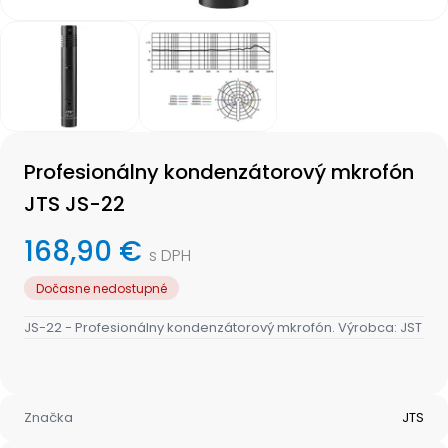
Item
1
of
2
Item
1
Profesionálny kondenzátorový mkrofón
of
2
JTS JS-22
168,90 €
s DPH
Dočasne nedostupné
JS-22 - Profesionálny kondenzátorový mkrofón. Výrobca: JST
Značka
JTS