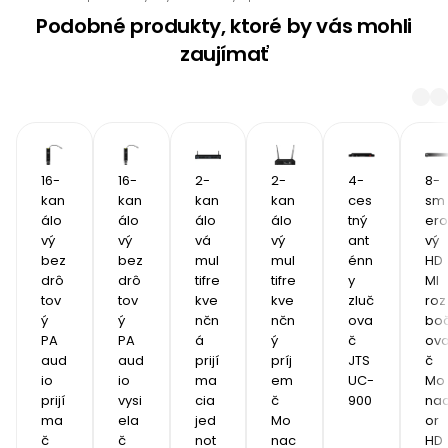
Podobné produkty, ktoré by vás mohli
zaujímať
16-
16-
2-
2-
4-
8-
kan
kan
kan
kan
ces
sm
álo
álo
álo
álo
tný 
ero
vý 
vý 
vá 
vý 
ant
vý 
bez
bez
mul
mul
énn
HD
drô
drô
tifre
tifre
y 
MI 
tov
tov
kve
kve
zluč
roz
ý 
ý 
nčn
nčn
ova
bo
PA 
PA 
á 
ý 
č 
ov
aud
aud
prijí
príj
JTS 
č 
io 
io 
ma
em
UC-
Mo
prijí
vysi
cia 
č 
900
na
ma
ela
jed
Mo
or 
č 
č 
not
nac
HD