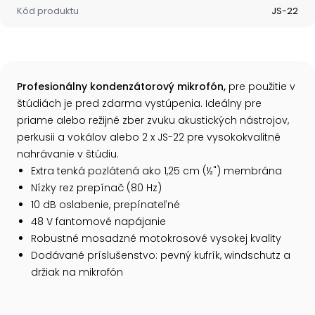
Kód produktu
JS-22
Profesionálny kondenzátorový mikrofón,
pre použitie v
štúdiách je
pred zdarma vystúpenia. Ideálny pre
priame alebo režijné zber zvuku akustických nástrojov,
perkusii a vokálov alebo 2 x JS-22 pre vysokokvalitné
nahrávanie v štúdiu.
Extra tenká pozlátená ako 1,25 cm (½") membrána
Nízky rez prepínač (80 Hz)
10 dB oslabenie, prepínateľné
48 V fantomové napájanie
Robustné mosadzné motokrosové vysokej kvality
Dodávané príslušenstvo: pevný kufrík, windschutz a
držiak na mikrofón