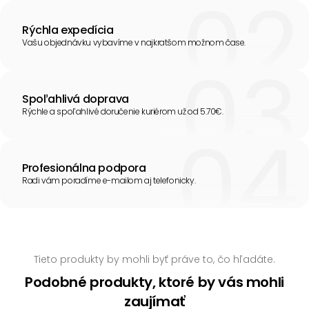
Rýchla expedícia
Vašu objednávku vybavíme v najkratšom možnom čase.
Spoľahlivá doprava
Rýchle a spoľahlivé doručenie kuriérom už od 5.70€.
Profesionálna podpora
Radi vám poradíme e-mailom aj telefonicky.
Tieto produkty by mohli byť práve to, čo hľadáte.
Podobné produkty, ktoré by vás mohli
zaujímať