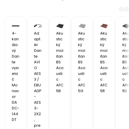
4-
Ad
Aku
Aku
Aku
Ak
kan
apt
stic
stic
stic
stic
álo
ér 
ký 
ký 
ký 
ký 
vý 
Dan
mol
mol
mol
mo
Dan
te 
itan 
itan 
itan 
itan
te 
AVI
BS 
BS 
BS 
BS 
vysi
O 
Aco
Aco
Aco
Ac
ela
AES
usti
usti
usti
usti
č 
3 / 
c 
c 
c 
c 
Mo
EBU 
AFC
AFC
AFC
AF
nac
ADP
5B 
5G
5R
50
or 
-
DA
AES
DC-
3-
144
2X2
DT
, 
pre 