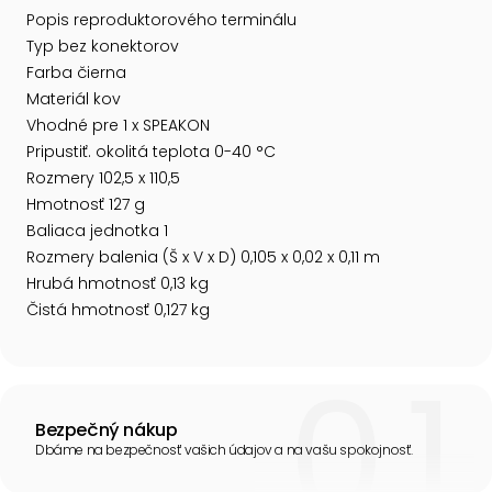
Popis reproduktorového terminálu
Typ bez konektorov
Farba čierna
Materiál kov
Vhodné pre 1 x SPEAKON
Pripustiť. okolitá teplota 0-40 °C
Rozmery 102,5 x 110,5
Hmotnosť 127 g
Baliaca jednotka 1
Rozmery balenia (Š x V x D) 0,105 x 0,02 x 0,11 m
Hrubá hmotnosť 0,13 kg
Čistá hmotnosť 0,127 kg
Bezpečný nákup
Dbáme na bezpečnosť vašich údajov a na vašu spokojnosť.