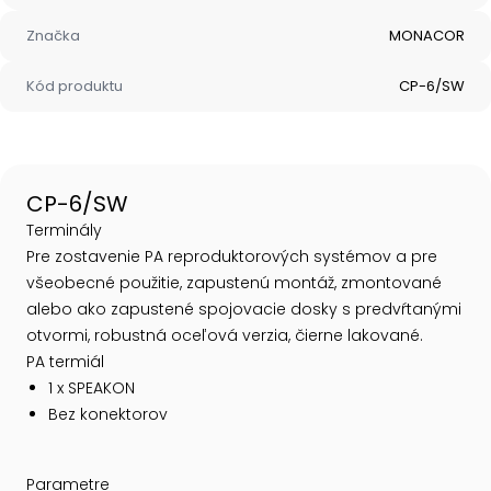
Značka
MONACOR
Kód produktu
CP-6/SW
CP-6/SW
Terminály
Pre zostavenie PA reproduktorových systémov a pre
všeobecné použitie, zapustenú montáž, zmontované
alebo ako zapustené spojovacie dosky s predvŕtanými
otvormi, robustná oceľová verzia, čierne lakované.
PA termiál
1 x SPEAKON
Bez konektorov
Parametre