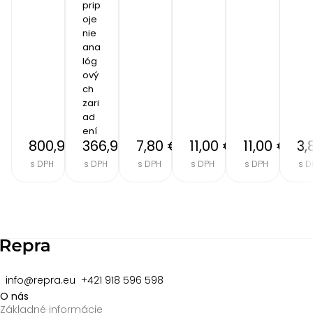
prip
oje
nie 
ana
lóg
ový
ch 
zari
ad
ení
800,90 €
366,90 €
7,80 €
11,00 €
11,00 €
3,
s DPH
s DPH
s DPH
s DPH
s DPH
s D
Item
2
of
8
info@repra.eu
+421 918 596 598
O nás
Základné informácie