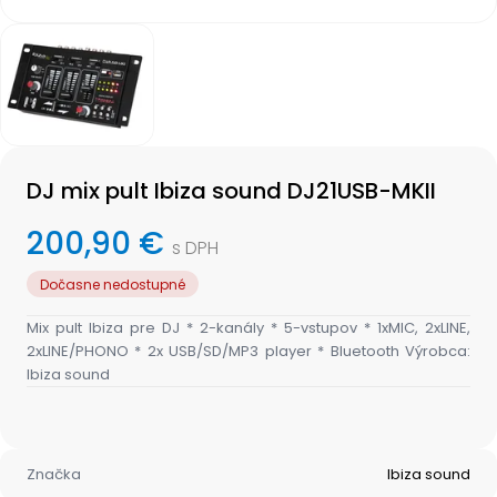
Item
1
of
1
Item
1
DJ mix pult Ibiza sound DJ21USB-MKII
of
1
200,90 €
s DPH
Dočasne nedostupné
Mix pult Ibiza pre DJ * 2-kanály * 5-vstupov * 1xMIC, 2xLINE,
2xLINE/PHONO * 2x USB/SD/MP3 player * Bluetooth Výrobca:
Ibiza sound
Značka
Ibiza sound