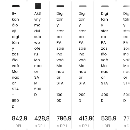
8-
Aktí
Digi
Digi
Digi
Dig
kan
vny 
táln
táln
táln
tál
álo
mo
y 
y 
y 
y 
vý 
dul 
ster
ster
ster
ste
digi
sub
eo 
eo 
eo 
eo 
táln
wo
PA 
PA 
PA 
PA 
y 
ofe
zosi
zosi
zosi
zos
zosi
ru 
lňo
lňo
lňo
lňo
lňo
Mo
vač 
vač 
vač 
vač
vač 
nac
Mo
Mo
Mo
Mo
Mo
or 
nac
nac
nac
na
nac
SA
or 
or 
or 
or 
or 
M-
STA
STA
STA
ST
STA
500
-
-
-
-
-
D
100
200
400
80
850
0D
D
D
D
D
842,90 €
428,89 €
796,90 €
413,90 €
535,90 €
77
s DPH
s DPH
s DPH
s DPH
s DPH
s D