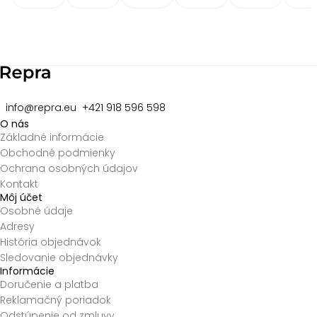
Item
2
of
8
info@repra.eu
+421 918 596 598
O nás
Základné informácie
Obchodné podmienky
Ochrana osobných údajov
Kontakt
Môj účet
Osobné údaje
Adresy
História objednávok
Sledovanie objednávky
Informácie
Doručenie a platba
Reklamačný poriadok
Odstúpenie od zmluvy