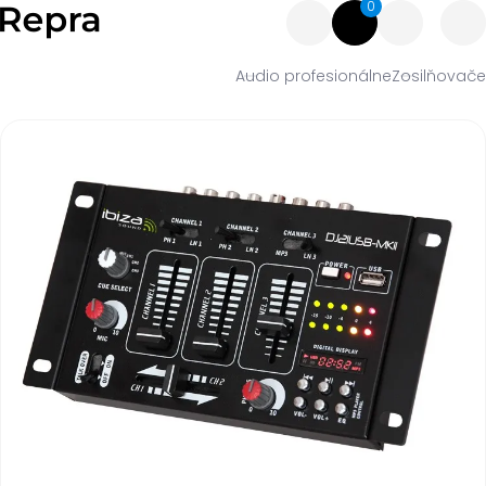
0
Audio profesionálne
Zosilňovače