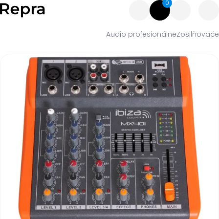
0
Audio profesionálne
Zosilňovače