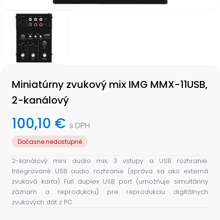
Item
1
of
1
Item
1
Miniatúrny zvukový mix IMG MMX-11USB,
of
1
2-kanálový
100,10 €
s DPH
Dočasne nedostupné
2-kanálový mini audio mix, 3 vstupy a USB rozhranie.
Integrované USB audio rozhranie (správa sa ako externá
zvuková karta) Full duplex USB port (umožňuje simultánny
záznam a reprodukciu) pre reprodukciu digitálnych
zvukových dát z PC