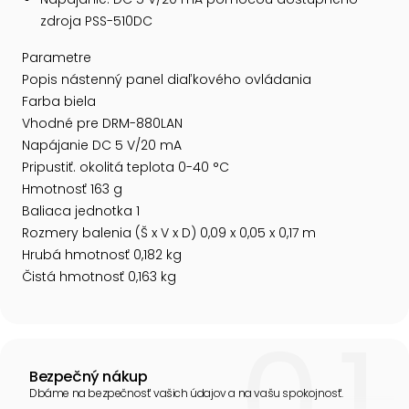
zdroja PSS-510DC
Parametre
Popis nástenný panel diaľkového ovládania
Farba biela
Vhodné pre DRM-880LAN
Napájanie DC 5 V/20 mA
Pripustiť. okolitá teplota 0-40 °C
Hmotnosť 163 g
Baliaca jednotka 1
Rozmery balenia (Š x V x D) 0,09 x 0,05 x 0,17 m
Hrubá hmotnosť 0,182 kg
Čistá hmotnosť 0,163 kg
Bezpečný nákup
Dbáme na bezpečnosť vašich údajov a na vašu spokojnosť.