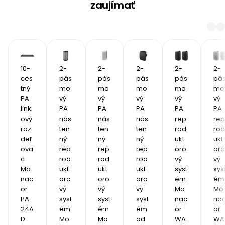
zaujímať
10-
2-
2-
2-
2-
2-
ces
pás
pás
pás
pás
pá
tný 
mo
mo
mo
mo
mo
PA 
vý 
vý 
vý 
vý 
vý 
link
PA 
PA 
PA 
PA 
PA 
ový 
nás
nás
nás
rep
rep
roz
ten
ten
ten
rod
rod
deľ
ný 
ný 
ný 
ukt
ukt
ova
rep
rep
rep
oro
oro
č 
rod
rod
rod
vý 
vý 
Mo
ukt
ukt
ukt
syst
sys
nac
oro
oro
oro
ém 
ém 
or 
vý 
vý 
vý 
Mo
Mo
PA-
syst
syst
syst
nac
na
24A
ém 
ém 
ém 
or 
or 
D
Mo
Mo
od
WA
WA