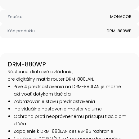
Značka
MONACOR
Kód produktu
DRM-880WP
DRM-880WP
Nástenné diaľkové ovládanie,
pre digitálny matrix router DRM-880LAN.
Prvé 4 prednastavenia na DRM-880LAN je možné
aktivoať dotykom tlačidla
Zobrazovanie stavu prednastavenia
Individuálne nastavenie master volume
Ochrana proti neoprávnenému prístupu tlačidlom
kľúča
Zapojenie k DRM-880LAN cez RS485 rozhranie
Napájanie: DC 5 V/20 mA pomocou dostupného