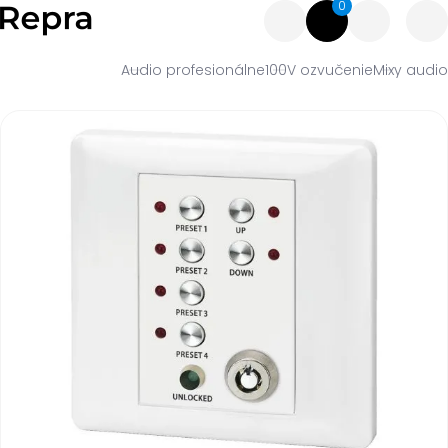
0
Audio profesionálne
100V ozvučenie
Mixy audio