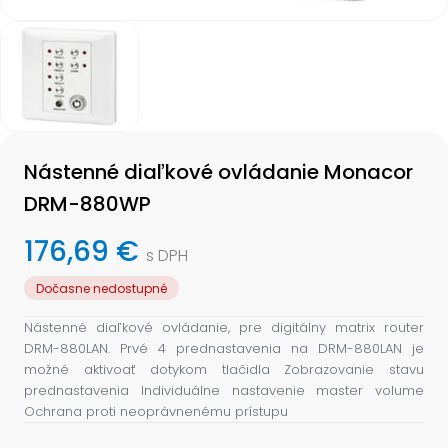
Item
1
of
1
Item
1
Nástenné diaľkové ovládanie Monacor
of
1
DRM-880WP
176,69 €
s DPH
Dočasne nedostupné
Nástenné diaľkové ovládanie, pre digitálny matrix router
DRM-880LAN. Prvé 4 prednastavenia na DRM-880LAN je
možné aktivoať dotykom tlačidla Zobrazovanie stavu
prednastavenia Individuálne nastavenie master volume
Ochrana proti neoprávnenému prístupu