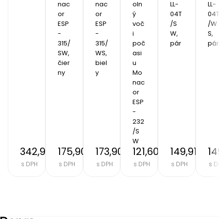
nac
nac
oln
LL-
LL-
or 
or 
ý 
04T
04
ESP
ESP
voč
/S
/W
-
-
i 
W, 
S, 
315/
315/
poč
pár
pár
SW, 
WS, 
asi
čier
biel
u 
ny
y
Mo
nac
or 
ESP
-
232
/S
W
342,91 €
175,90 €
173,90 €
121,60 €
149,91 €
14
s DPH
s DPH
s DPH
s DPH
s DPH
s D
Item
2
of
8