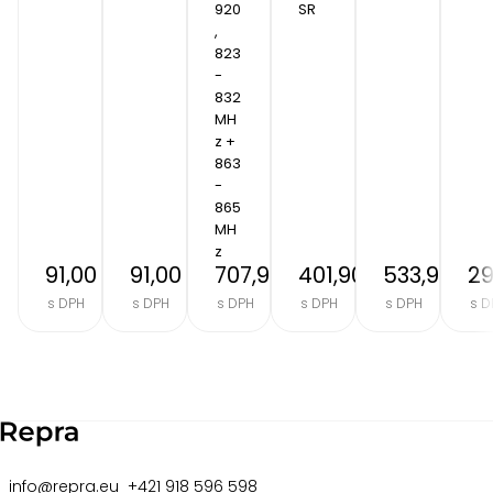
920
SR
, 
823 
- 
832 
MH
z + 
863 
- 
865 
MH
z
91,00 €
91,00 €
707,90 €
401,90 €
533,90 €
29
s DPH
s DPH
s DPH
s DPH
s DPH
s D
Item
2
of
8
info@repra.eu
+421 918 596 598