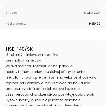
Značka
MONACOR
Kód produktu
HSE-90
HSE-140/SK
Ultraľahký náhlavový mikrofón,
pre malých umelcov.
Vďaka malému rozmeru čelnej pásky a
nastaviteľnému priemeru čelnej pásky je tento
mikrofón vhodný pre deti rôzneho veku. Je vhodný na
reprodukciu vokálov a reči všetkých druhov audio
prenosu. Kvalitná back elektretová kazeta so
všesmerovou charakteristikou poskytuje dobrý zvuk
vysokej kvality, aj keď nie je kazeta dokonale
zarovnaná. Ergonomický dizajn je dôvodom