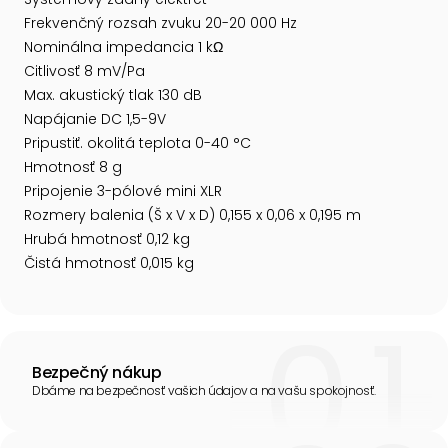
Frekvenčný rozsah zvuku 20-20 000 Hz
Nominálna impedancia 1 kΩ
Citlivosť 8 mV/Pa
Max. akustický tlak 130 dB
Napájanie DC 1,5-9V
Pripustiť. okolitá teplota 0-40 °C
Hmotnosť 8 g
Pripojenie 3-pólové mini XLR
Rozmery balenia (Š x V x D) 0,155 x 0,06 x 0,195 m
Hrubá hmotnosť 0,12 kg
Čistá hmotnosť 0,015 kg
Bezpečný nákup
Dbáme na bezpečnosť vašich údajov a na vašu spokojnosť.