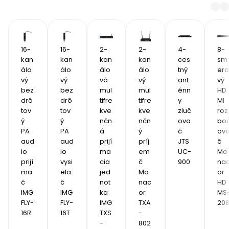
16-
16-
2-
2-
4-
8-
kan
kan
kan
kan
ces
sm
álo
álo
álo
álo
tný 
ero
vý 
vý 
vá 
vý 
ant
vý 
bez
bez
mul
mul
énn
HD
drô
drô
tifre
tifre
y 
MI 
tov
tov
kve
kve
zluč
roz
ý 
ý 
nčn
nčn
ova
bo
PA 
PA 
á 
ý 
č 
ov
aud
aud
prijí
príj
JTS 
č 
io 
io 
ma
em
UC-
Mo
prijí
vysi
cia 
č 
900
na
ma
ela
jed
Mo
or 
č 
č 
not
nac
HD
IMG 
IMG 
ka 
or 
MS
FLY-
FLY-
IMG 
TXA
20
16R
16T
TXS
-
-
802