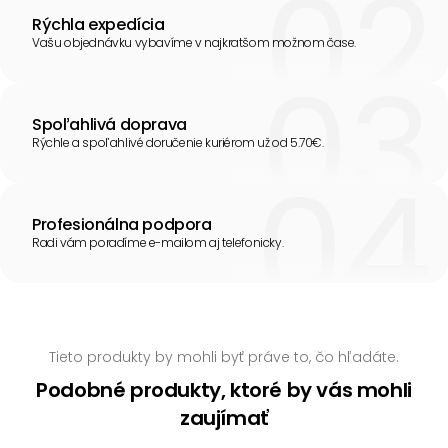
Rýchla expedícia
Vašu objednávku vybavíme v najkratšom možnom čase.
Spoľahlivá doprava
Rýchle a spoľahlivé doručenie kuriérom už od 5.70€.
Profesionálna podpora
Radi vám poradíme e-mailom aj telefonicky.
Tieto produkty by mohli byť práve to, čo hľadáte.
Podobné produkty, ktoré by vás mohli
zaujímať