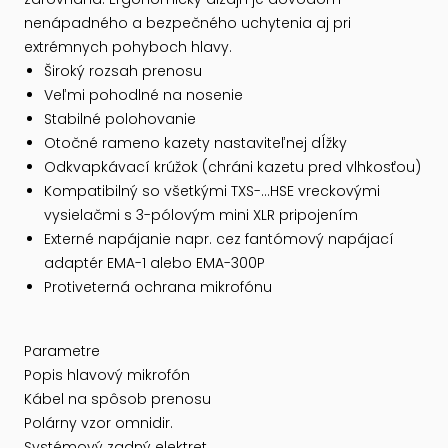
nenápadného a bezpečného uchytenia aj pri
extrémnych pohyboch hlavy.
Široký rozsah prenosu
Veľmi pohodlné na nosenie
Stabilné polohovanie
Otočné rameno kazety nastaviteľnej dĺžky
Odkvapkávací krúžok (chráni kazetu pred vlhkosťou)
Kompatibilný so všetkými TXS-...HSE vreckovými
vysielačmi s 3-pólovým mini XLR pripojením
Externé napájanie napr. cez fantómový napájací
adaptér EMA-1 alebo EMA-300P
Protiveterná ochrana mikrofónu
Parametre
Popis hlavový mikrofón
Kábel na spôsob prenosu
Polárny vzor omnidir.
Systémový zadný elektret