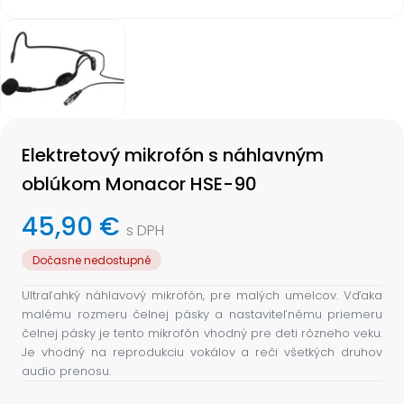
Item
1
of
1
Item
1
Elektretový mikrofón s náhlavným
of
1
oblúkom Monacor HSE-90
45,90 €
s DPH
Dočasne nedostupné
Ultraľahký náhlavový mikrofón, pre malých umelcov. Vďaka
malému rozmeru čelnej pásky a nastaviteľnému priemeru
čelnej pásky je tento mikrofón vhodný pre deti rôzneho veku.
Je vhodný na reprodukciu vokálov a reči všetkých druhov
audio prenosu.