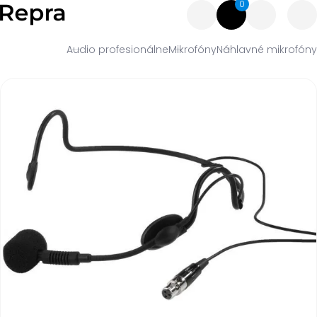
0
Audio profesionálne
Mikrofóny
Náhlavné mikrofóny