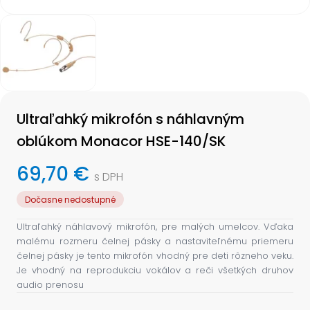
Item
1
of
1
Item
1
Ultraľahký mikrofón s náhlavným
of
1
oblúkom Monacor HSE-140/SK
69,70 €
s DPH
Dočasne nedostupné
Ultraľahký náhlavový mikrofón, pre malých umelcov. Vďaka
malému rozmeru čelnej pásky a nastaviteľnému priemeru
čelnej pásky je tento mikrofón vhodný pre deti rôzneho veku.
Je vhodný na reprodukciu vokálov a reči všetkých druhov
audio prenosu