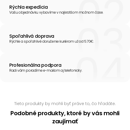
Rýchla expedícia
Vašu objednávku vybavíme v najkratšom možnom čase.
Spoľahlivá doprava
Rýchle a spoľahlivé doručenie kuriérom už od 5.70€.
Profesionálna podpora
Radi vám poradíme e-mailom aj telefonicky.
Tieto produkty by mohli byť práve to, čo hľadáte.
Podobné produkty, ktoré by vás mohli
zaujímať