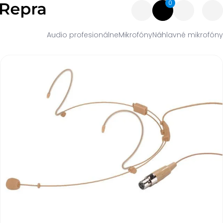
0
Audio profesionálne
Mikrofóny
Náhlavné mikrofóny