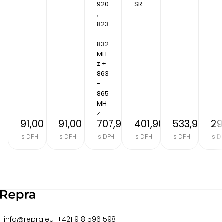
920
SR
, 
823 
- 
832 
MH
z + 
863 
- 
865 
MH
z
91,00 €
91,00 €
707,90 €
401,90 €
533,90 €
29
s DPH
s DPH
s DPH
s DPH
s DPH
s D
Item
2
of
8
info@repra.eu
+421 918 596 598