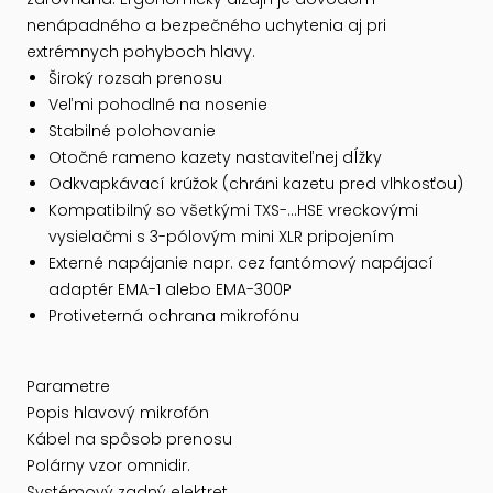
nenápadného a bezpečného uchytenia aj pri
extrémnych pohyboch hlavy.
Široký rozsah prenosu
Veľmi pohodlné na nosenie
Stabilné polohovanie
Otočné rameno kazety nastaviteľnej dĺžky
Odkvapkávací krúžok (chráni kazetu pred vlhkosťou)
Kompatibilný so všetkými TXS-...HSE vreckovými
vysielačmi s 3-pólovým mini XLR pripojením
Externé napájanie napr. cez fantómový napájací
adaptér EMA-1 alebo EMA-300P
Protiveterná ochrana mikrofónu
Parametre
Popis hlavový mikrofón
Kábel na spôsob prenosu
Polárny vzor omnidir.
Systémový zadný elektret