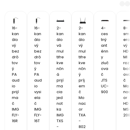
16-
16-
2-
2-
4-
8-
kan
kan
kan
kan
ces
sm
álo
álo
álo
álo
tný 
ero
vý 
vý 
vá 
vý 
ant
vý 
bez
bez
mul
mul
énn
HD
drô
drô
tifre
tifre
y 
MI 
tov
tov
kve
kve
zluč
roz
ý 
ý 
nčn
nčn
ova
bo
PA 
PA 
á 
ý 
č 
ov
aud
aud
prijí
príj
JTS 
č 
io 
io 
ma
em
UC-
Mo
prijí
vysi
cia 
č 
900
na
ma
ela
jed
Mo
or 
č 
č 
not
nac
HD
IMG 
IMG 
ka 
or 
MS
FLY-
FLY-
IMG 
TXA
20
16R
16T
TXS
-
-
802