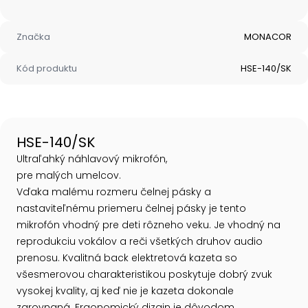
Značka
MONACOR
Kód produktu
HSE-140/SK
HSE-140/SK
Ultraľahký náhlavový mikrofón,
pre malých umelcov.
Vďaka malému rozmeru čelnej pásky a
nastaviteľnému priemeru čelnej pásky je tento
mikrofón vhodný pre deti rôzneho veku. Je vhodný na
reprodukciu vokálov a reči všetkých druhov audio
prenosu. Kvalitná back elektretová kazeta so
všesmerovou charakteristikou poskytuje dobrý zvuk
vysokej kvality, aj keď nie je kazeta dokonale
zarovnaná. Ergonomický dizajn je dôvodom