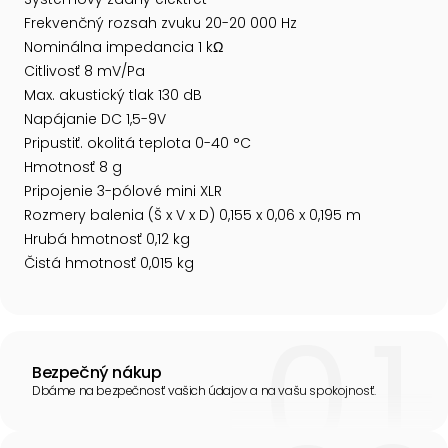
Frekvenčný rozsah zvuku 20-20 000 Hz
Nominálna impedancia 1 kΩ
Citlivosť 8 mV/Pa
Max. akustický tlak 130 dB
Napájanie DC 1,5-9V
Pripustiť. okolitá teplota 0-40 °C
Hmotnosť 8 g
Pripojenie 3-pólové mini XLR
Rozmery balenia (Š x V x D) 0,155 x 0,06 x 0,195 m
Hrubá hmotnosť 0,12 kg
Čistá hmotnosť 0,015 kg
Bezpečný nákup
Dbáme na bezpečnosť vašich údajov a na vašu spokojnosť.