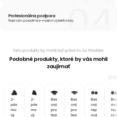
Profesionálna podpora
Radi vám poradíme e-mailom aj telefonicky.
Tieto produkty by mohli byť práve to, čo hľadáte.
Podobné produkty, ktoré by vás mohli
zaujímať
2-
2-
Bas
Bas
Bas
Ba
pás
pás
ový 
ový 
ový 
ový 
mo
mo
pro
pro
rep
rep
vý 
vý 
fesi
fesi
rod
rod