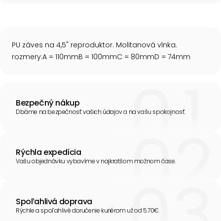
PU záves na 4,5" reproduktor. Molitanová vlnka.
rozmery:A = 110mmB = 100mmC = 80mmD = 74mm
Bezpečný nákup
Dbáme na bezpečnosť vašich údajov a na vašu spokojnosť.
Rýchla expedícia
Vašu objednávku vybavíme v najkratšom možnom čase.
Spoľahlivá doprava
Rýchle a spoľahlivé doručenie kuriérom už od 5.70€.