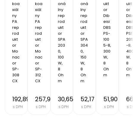
koa
koa
oná
oná
ukt
ukt
xiál
xiál
lny 
lny 
or 
or 
ny 
ny 
rep
rep
Dib
Dib
PA 
PA 
rod
rod
eisi 
eisi 
rep
rep
ukt
ukt
DBS 
DBS
rod
rod
or 
or 
PS-
PS1
ukt
ukt
SPA 
SPA 
100
20
or 
or 
203
304
5-8, 
-8, 
Mo
Mo
0, 
0, 
300
400
nac
nac
100 
150 
W, 
W, 
or 
or 
W, 
W, 
8 
8 
SP-
SP-
8 
8 
Oh
Oh
308
312
Oh
Oh
m
m
CX
CX
m
m
192,89 €
257,90 €
30,65 €
52,17 €
51,90 €
66
s DPH
s DPH
s DPH
s DPH
s DPH
s D
Item
2
of
8