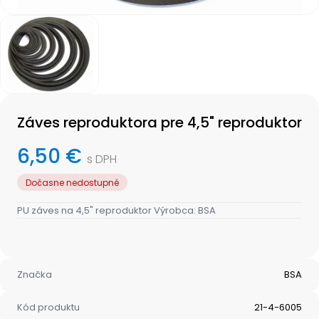
Item
1
of
1
Item
1
Záves reproduktora pre 4,5" reproduktor
of
1
6,50 €
s DPH
Dočasne nedostupné
PU záves na 4,5" reproduktor Výrobca: BSA
Značka
BSA
Kód produktu
21-4-6005