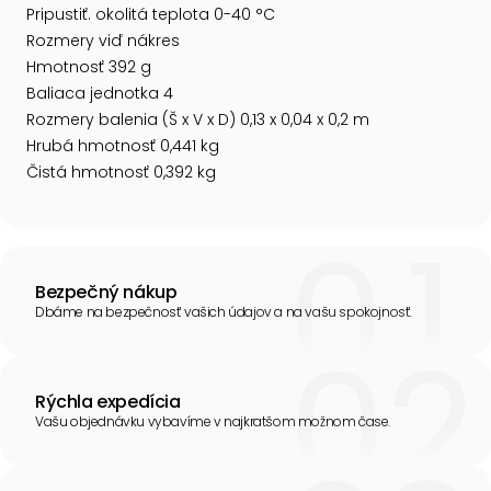
Pripustiť. okolitá teplota 0-40 °C
Rozmery viď nákres
Hmotnosť 392 g
Baliaca jednotka 4
Rozmery balenia (Š x V x D) 0,13 x 0,04 x 0,2 m
Hrubá hmotnosť 0,441 kg
Čistá hmotnosť 0,392 kg
Bezpečný nákup
Dbáme na bezpečnosť vašich údajov a na vašu spokojnosť.
Rýchla expedícia
Vašu objednávku vybavíme v najkratšom možnom čase.