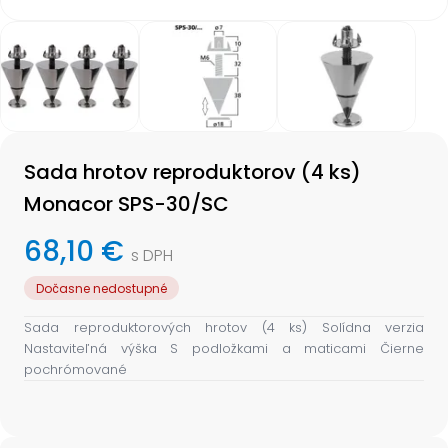
Item
1
of
3
Item
1
Sada hrotov reproduktorov (4 ks)
of
3
Monacor SPS-30/SC
68,10 €
s DPH
Dočasne nedostupné
Sada reproduktorových hrotov (4 ks) Solídna verzia
Nastaviteľná výška S podložkami a maticami Čierne
pochrómované