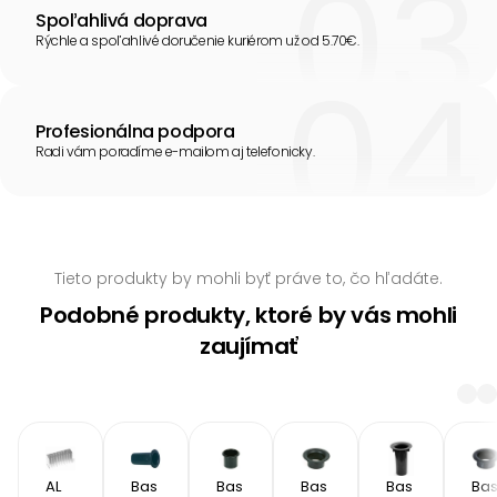
Spoľahlivá doprava
Rýchle a spoľahlivé doručenie kuriérom už od 5.70€.
Profesionálna podpora
Radi vám poradíme e-mailom aj telefonicky.
Tieto produkty by mohli byť práve to, čo hľadáte.
Podobné produkty, ktoré by vás mohli
zaujímať
AL 
Bas
Bas
Bas
Bas
Ba