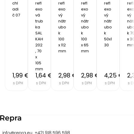
chl
refl
refl
refl
refl
refl
adi
exo
exo
exo
exo
ex
č 07
vá 
vý 
vý 
vý 
vý 
trub
nátr
nátr
nátr
nát
ka 
ubo
ubo
ubo
ub
SAL 
k 
k 
k 
k 70
KAH 
100 
100 
50x1
x 30
202
x 112 
x 65 
30
m
, 70 
mm
mm
x 
105 
mm
1,99 €
1,64 €
2,98 €
2,98 €
4,25 €
2,
s DPH
s DPH
s DPH
s DPH
s DPH
s D
Item
2
of
8
info@repra.eu
+421 918 596 598