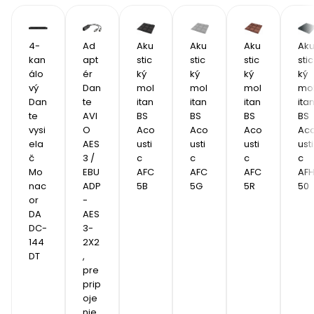
4-
Ad
Aku
Aku
Aku
Ak
kan
apt
stic
stic
stic
stic
álo
ér 
ký 
ký 
ký 
ký 
vý 
Dan
mol
mol
mol
mo
Dan
te 
itan 
itan 
itan 
itan
te 
AVI
BS 
BS 
BS 
BS 
vysi
O 
Aco
Aco
Aco
Ac
ela
AES
usti
usti
usti
usti
č 
3 / 
c 
c 
c 
c 
Mo
EBU 
AFC
AFC
AFC
AF
nac
ADP
5B 
5G
5R
50
or 
-
DA
AES
DC-
3-
144
2X2
DT
, 
pre 
prip
oje
nie 