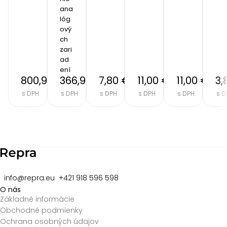
ana
lóg
ový
ch 
zari
ad
ení
800,90 €
366,90 €
7,80 €
11,00 €
11,00 €
3,
s DPH
s DPH
s DPH
s DPH
s DPH
s D
Item
2
of
8
info@repra.eu
+421 918 596 598
O nás
Základné informácie
Obchodné podmienky
Ochrana osobných údajov