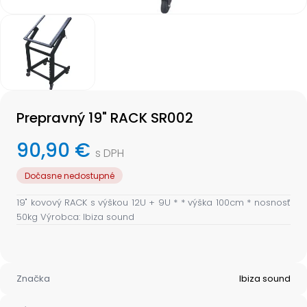
Item
1
of
1
Item
1
Prepravný 19" RACK SR002
of
1
90,90 €
s DPH
Dočasne nedostupné
19" kovový RACK s výškou 12U + 9U * * výška 100cm * nosnosť
50kg Výrobca: Ibiza sound
Značka
Ibiza sound