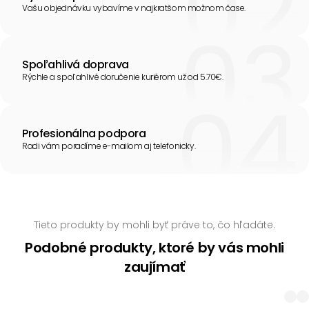
Vašu objednávku vybavíme v najkratšom možnom čase.
Spoľahlivá doprava
Rýchle a spoľahlivé doručenie kuriérom už od 5.70€.
Profesionálna podpora
Radi vám poradíme e-mailom aj telefonicky.
Tieto produkty by mohli byť práve to, čo hľadáte.
Podobné produkty, ktoré by vás mohli
zaujímať