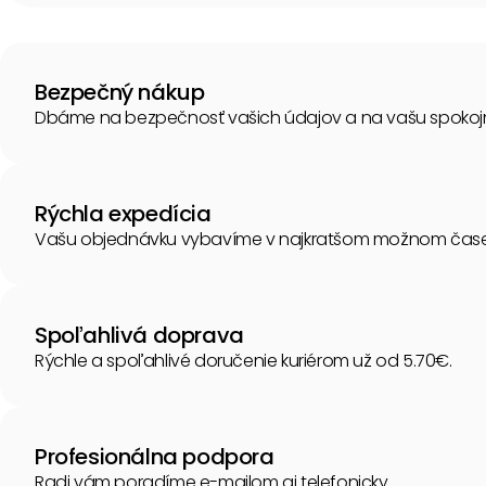
Bezpečný nákup
Dbáme na bezpečnosť vašich údajov a na vašu spokoj
Rýchla expedícia
Vašu objednávku vybavíme v najkratšom možnom čase
Spoľahlivá doprava
Rýchle a spoľahlivé doručenie kuriérom už od 5.70€.
Profesionálna podpora
Radi vám poradíme e-mailom aj telefonicky.