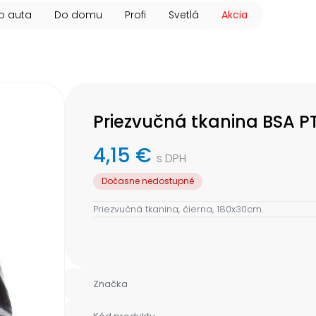
o auta
Do domu
Profi
Svetlá
Akcia
Priezvučná tkanina BSA PT
4,15 €
s DPH
Dočasne nedostupné
Priezvučná tkanina, čierna, 180x30cm.
Značka