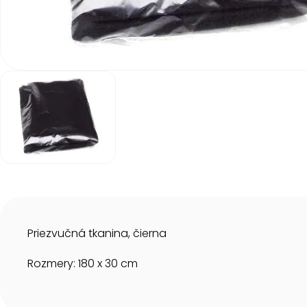
Item
1
of
1
Item
1
of
1
Priezvučná tkanina, čierna
Rozmery: 180 x 30 cm