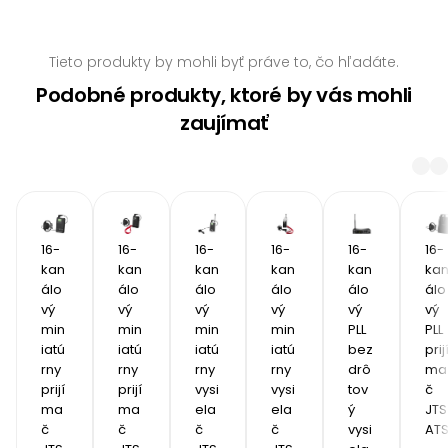
Tieto produkty by mohli byť práve to, čo hľadáte.
Podobné produkty, ktoré by vás mohli
zaujímať
16-
16-
16-
16-
16-
16-
kan
kan
kan
kan
kan
ka
álo
álo
álo
álo
álo
álo
vý 
vý 
vý 
vý 
vý 
vý 
min
min
min
min
PLL 
PLL 
iatú
iatú
iatú
iatú
bez
prij
rny 
rny 
rny 
rny 
drô
ma
prijí
prijí
vysi
vysi
tov
č 
ma
ma
ela
ela
ý 
JTS 
č 
č 
č 
č 
vysi
AT