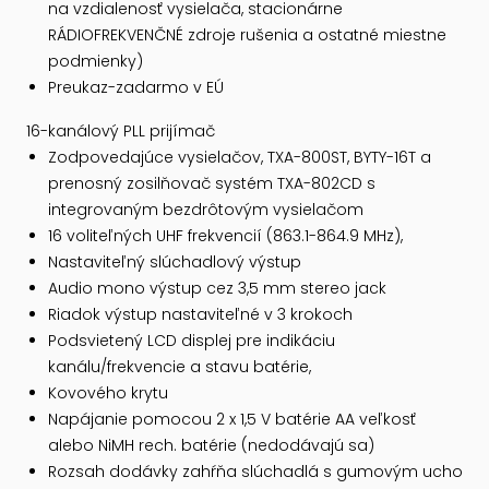
na vzdialenosť vysielača, stacionárne
RÁDIOFREKVENČNÉ zdroje rušenia a ostatné miestne
podmienky)
Preukaz-zadarmo v EÚ
16-kanálový PLL prijímač
Zodpovedajúce vysielačov, TXA-800ST, BYTY-16T a
prenosný zosilňovač systém TXA-802CD s
integrovaným bezdrôtovým vysielačom
16 voliteľných UHF frekvencií (863.1-864.9 MHz),
Nastaviteľný slúchadlový výstup
Audio mono výstup cez 3,5 mm stereo jack
Riadok výstup nastaviteľné v 3 krokoch
Podsvietený LCD displej pre indikáciu
kanálu/frekvencie a stavu batérie,
Kovového krytu
Napájanie pomocou 2 x 1,5 V batérie AA veľkosť
alebo NiMH rech. batérie (nedodávajú sa)
Rozsah dodávky zahŕňa slúchadlá s gumovým ucho