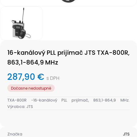
Item
1
of
1
Item
1
16-kanálový PLL prijímač JTS TXA-800R,
of
1
863,1-864,9 MHz
287,90 €
s DPH
Dočasne nedostupné
TXA-800R -16-kanálový PLL prijímač, 863,1-864,9 MHz.
Výrobca: JTS
Značka
JTS