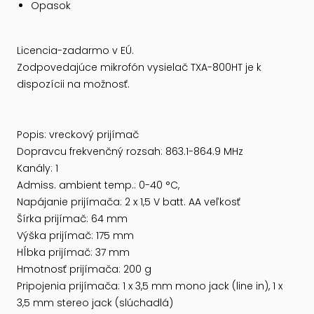
Opasok
Licencia-zadarmo v EÚ.
Zodpovedajúce mikrofón vysielač TXA-800HT je k
dispozícii na možnosť.
Popis: vreckový prijímač
Dopravcu frekvenčný rozsah: 863.1-864.9 MHz
Kanály: 1
Admiss. ambient temp.: 0-40 °C,
Napájanie prijímača: 2 x 1,5 V batt. AA veľkosť
Šírka prijímač: 64 mm
Výška prijímač: 175 mm
Hĺbka prijímač: 37 mm
Hmotnosť prijímača: 200 g
Pripojenia prijímača: 1 x 3,5 mm mono jack (line in), 1 x
3,5 mm stereo jack (slúchadlá)