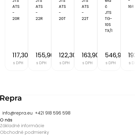
JTS 
JTS 
JTS 
JTS 
ela
-
ATS
ATS
ATS
ATS
č 
16R
-
-
-
-
JTS 
20R
22R
20T
22T
TG-
10S
TX/1
117,30 €
155,90 €
122,30 €
163,90 €
546,90 €
19
s DPH
s DPH
s DPH
s DPH
s DPH
s D
Item
2
of
8
info@repra.eu
+421 918 596 598
O nás
Základné informácie
Obchodné podmienky