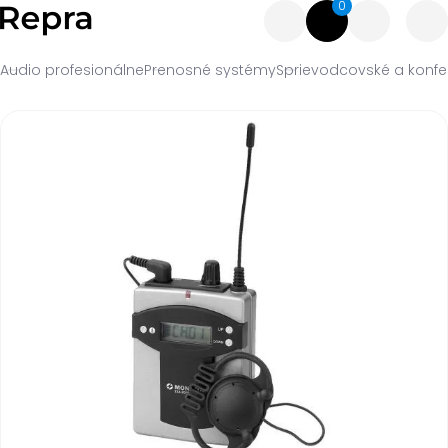
0
Audio profesionálne
Prenosné systémy
Sprievodcovské a konf