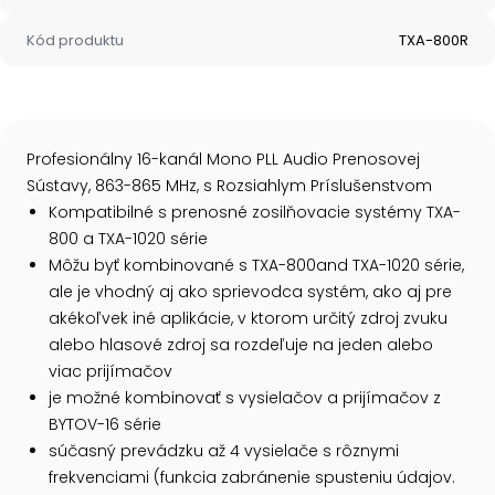
Kód produktu
TXA-800R
Profesionálny 16-kanál Mono PLL Audio Prenosovej
Sústavy, 863-865 MHz, s Rozsiahlym Príslušenstvom
Kompatibilné s prenosné zosilňovacie systémy TXA-
800 a TXA-1020 série
Môžu byť kombinované s TXA-800and TXA-1020 série,
ale je vhodný aj ako sprievodca systém, ako aj pre
akékoľvek iné aplikácie, v ktorom určitý zdroj zvuku
alebo hlasové zdroj sa rozdeľuje na jeden alebo
viac prijímačov
je možné kombinovať s vysielačov a prijímačov z
BYTOV-16 série
súčasný prevádzku až 4 vysielače s rôznymi
frekvenciami (funkcia zabránenie spusteniu údajov.