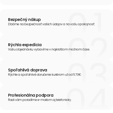
Bezpečný nákup
Dbáme na bezpečnosť vašich údajov a na vašu spokojnosť.
Rýchla expedícia
Vašu objednávku vybavíme v najkratšom možnom čase.
Spoľahlivá doprava
Rýchle a spoľahlivé doručenie kuriérom už od 5.70€.
Profesionálna podpora
Radi vám poradíme e-mailom aj telefonicky.