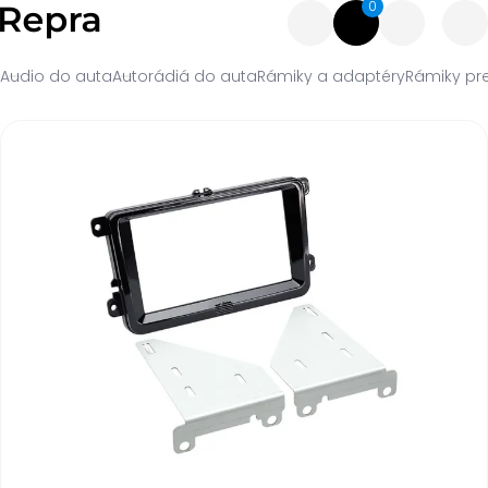
0
Audio do auta
Autorádiá do auta
Rámiky a adaptéry
Rámiky pr