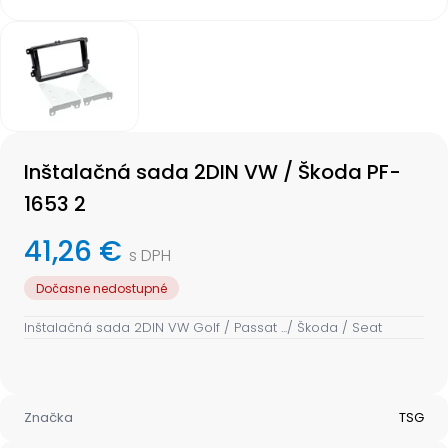
Item
1
of
1
Item
1
Inštalačná sada 2DIN VW / Škoda PF-
of
1
1653 2
41,26 €
s DPH
Dočasne nedostupné
Inštalačná sada 2DIN VW Golf / Passat .../ Škoda / Seat
Značka
TSG