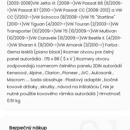
(2003-2008)VW Jetta VI. (2008->)VW Passat B6 (6/2005-
>)VW Passat B7 (2010->)VW Passat CC (2008-2012) a VW
CC (1/2012->)VW Scirocco (8/2008->)VW T5 "Startline"
(2010->)VW Tiguan (4/2007->)VW Touran (2/2003->)VW
Transporter (10/2009->)VW T5 (10/2009->)VW Multivan
(10/2009->)VW Caravele (10/2009->)VW Beetle II. (4/2011-
>)VW Sharan II. (9/2010->)VW Amarok (3/2010->) Farba :
čierna lesklá (piano black) Rozmer otvoru pre čelný
panel autorádia : 175 x 98 ( Š x V ) Rozmery otvoru
zodpovedajú rozmerom čelného panelu 2DIN autorádií
Kenwood , Alpine , Clarion , Pioneer , JVC , Autosonik ,
Macrom .... Sada obsahuje : Plastový adaptér , bočné
kovové držiaky , skrutky , návod na inštaláciu ( nie je
nutné použitie kovového rámika autorádiá ) Hmotnosť:
0.51 kg
Bezpečný nákup