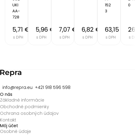
UKI 
152
0
AA-
3
728
5,71 €
5,96 €
7,07 €
6,82 €
63,15 €
26
s DPH
s DPH
s DPH
s DPH
s DPH
s D
Item
2
of
8
info@repra.eu
+421 918 596 598
O nás
Základné informácie
Obchodné podmienky
Ochrana osobných údajov
Kontakt
Môj účet
Osobné údaje