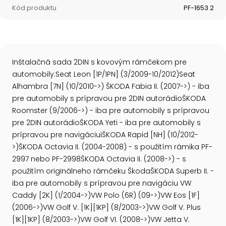
Kód produktu
PF-1653 2
Inštalačná sada 2DIN s kovovým rámčekom pre
automobily:Seat Leon [1P/1PN] (3/2009-10/2012)Seat
Alhambra [7N] (10/2010->) ŠKODA Fabia II. (2007->) - iba
pre automobily s prípravou pre 2DIN autorádioŠKODA
Roomster (9/2006->) - iba pre automobily s prípravou
pre 2DIN autorádioŠKODA Yeti - iba pre automobily s
prípravou pre navigáciuiŠKODA Rapid [NH] (10/2012-
>)ŠKODA Octavia II. (2004-2008) - s použitím rámika PF-
2997 nebo PF-2998ŠKODA Octavia II. (2008->) - s
použitím originálneho rámčeku ŠkodaŠKODA Superb II. -
iba pre automobily s prípravou pre navigáciu VW
Caddy [2K] (1/2004->)VW Polo (6R) (09->)VW Eos [1F]
(2006->)VW Golf V. [1K][1KP] (8/2003->)VW Golf V. Plus
[1K][1KP] (8/2003->)VW Golf VI. (2008->)VW Jetta V.