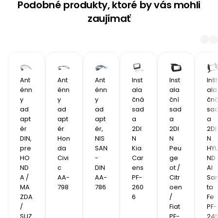
Podobné produkty, ktoré by vás mohli
zaujímať
Ant
Ant
Ant
Inst
Inst
Inšt
énn
énn
énn
ala
ala
ala
y 
y 
y 
čná 
ční 
čná
ad
ad
ad
sad
sad
sa
apt
apt
apt
a 
a 
a 
ér 
ér 
ér, 
2DI
2DI
2DI
DIN, 
Hon
NIS
N 
N 
N 
pre  
da 
SAN 
Kia 
Peu
HY
HO
Civi
- 
Car
ge
ND
ND
c 
DIN 
ens 
ot / 
AI 
A / 
AA-
AA-
PF-
Citr
Sa
MA
798
786
260
oen 
ta 
ZDA 
6
/ 
Fe 
/ 
Fiat 
PF-
SUZ
PF-
24